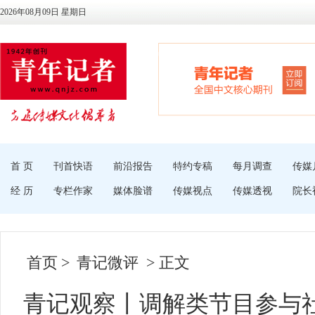
2026年08月09日 星期日
首 页
刊首快语
前沿报告
特约专稿
每月调查
传媒
经 历
专栏作家
媒体脸谱
传媒视点
传媒透视
院长
首页
>
青记微评
> 正文
青记观察丨调解类节目参与