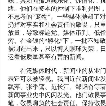
味，其新闻报道娱乐化、煽情化，
绪。他们在资本的控制下唯利是图
不思考的“宠物”。一些媒体抛却了
扔掉对事实和社会责任的敬畏，只
放量，导致标题党、媒体审判、低
穷。在金钱的“孵化”下，一批不知
被制造出来，只以博人眼球为荣，
运着低质量甚至有害的新闻。
在泛媒体时代，新闻业的从业门
表它可以被轻视。我国近代新闻业
飘萍、张季鸾、范长江、邹韬奋等
新闻事业史中闪闪发光。他们敬畏
笔，敬畏肩负的社会责任。保持敬