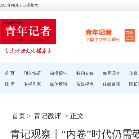
2026年08月08日 星期六
首 页
刊首快语
前沿报告
特约专稿
每月调查
传媒
经 历
专栏作家
媒体脸谱
传媒视点
传媒透视
院长
首页
>
青记微评
> 正文
青记观察丨“内卷”时代仍需