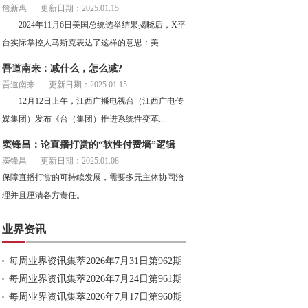
詹新惠
更新日期：2025.01.15
2024年11月6日美国总统选举结果揭晓后，X平
台实际掌控人马斯克表达了这样的意思：美...
吾道南来：减什么，怎么减?
吾道南来
更新日期：2025.01.15
12月12日上午，江西广播电视台（江西广电传
媒集团）发布《台（集团）推进系统性变革...
窦锋昌：论直播打赏的“软性付费墙”逻辑
窦锋昌
更新日期：2025.01.08
保障直播打赏的可持续发展，需要多元主体协同治
理并且厘清各方责任。
业界资讯
每周业界资讯集萃2026年7月31日第962期
每周业界资讯集萃2026年7月24日第961期
每周业界资讯集萃2026年7月17日第960期