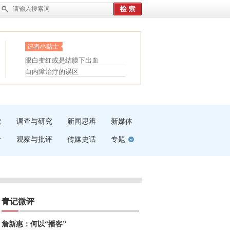
护腰，摆脱六大坏习惯
眼白变红或是结膜下出血
受伤了冰敷还是热敷
“枝桠”“树桠”宜写成“枝...
白内障治疗的误区
夏天缓解疲劳有三招
吹
调查与研究
新闻思辨
新媒体
介
观察与批评
传媒史话
专题
青记微评
詹新惠：何以“播客”