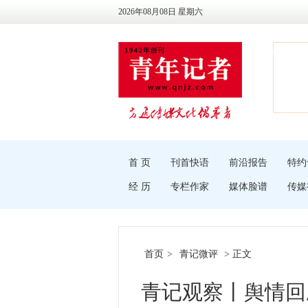
2026年08月08日 星期六
首 页
刊首快语
前沿报告
特约
经 历
专栏作家
媒体脸谱
传媒
首页
>
青记微评
> 正文
青记观察丨舆情回