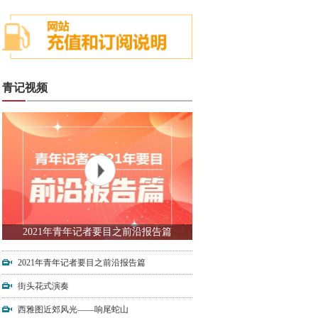
青记视频
2021年青年记者要目之前沿报告篇
2021年青年记者要目之前沿报告篇
街头花式演奏
西雅图近郊风光——响尾蛇山