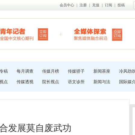
会员中心
|
注册
|
充值
|
订阅
|
投稿
专稿
每月调查
传媒月榜
传媒骄子
新闻茶座
冷风劲
视点
传媒透视
院长视点
语文诊所
新闻与法
国际媒
合发展莫自废武功