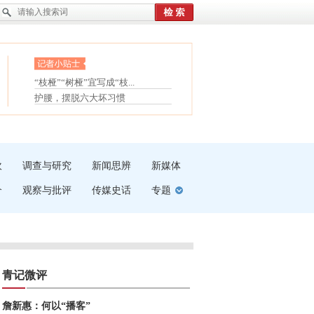
眼白变红或是结膜下出血
“枝桠”“树桠”宜写成“枝...
夏天缓解疲劳有三招
护腰，摆脱六大坏习惯
受伤了冰敷还是热敷
白内障治疗的误区
吹
调查与研究
新闻思辨
新媒体
介
观察与批评
传媒史话
专题
青记微评
詹新惠：何以“播客”