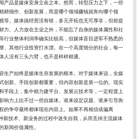
产品是媒体安身立命之本。然而，转型压力之下，一些
精耕细作、创新发展，而是哪个领域赚钱就奔向哪个领
视等。媒体搞经营没有错，多元开拓也无可厚非，但前提
财力、人力放在主业之外，不能忘了自身的媒体属性和社
等行业整体利润率确实比较高，但媒体盲目进军不熟悉的
靡、其他行业投资打水漂。在一个高度细分的社会，每一
体人没有三头六臂，也不是样样精通。
生产始终是媒体生存发展的根本。对于媒体来说，全媒
式创新、手段创新都重要，但内容创新是第一位的。现实
和手段上，集中精力建平台、发展云技术等，一定程度上
影响力上比不过一些自媒体。谁来设定议题、谁来引导舆
权的争夺最终都体现在内容上。如果不再相信或偏离
各种新技术、新业务的过程中迷失自我，从而丢掉主流媒体
的新闻价值属性。