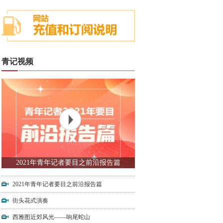
青记视频
2021年青年记者要目之前沿报告篇
2021年青年记者要目之前沿报告篇
街头花式演奏
西雅图近郊风光——响尾蛇山