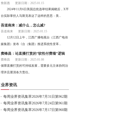
詹新惠
更新日期：2025.01.15
2024年11月6日美国总统选举结果揭晓后，X平
台实际掌控人马斯克表达了这样的意思：美...
吾道南来：减什么，怎么减?
吾道南来
更新日期：2025.01.15
12月12日上午，江西广播电视台（江西广电传
媒集团）发布《台（集团）推进系统性变革...
窦锋昌：论直播打赏的“软性付费墙”逻辑
窦锋昌
更新日期：2025.01.08
保障直播打赏的可持续发展，需要多元主体协同治
理并且厘清各方责任。
业界资讯
每周业界资讯集萃2026年7月31日第962期
每周业界资讯集萃2026年7月24日第961期
每周业界资讯集萃2026年7月17日第960期