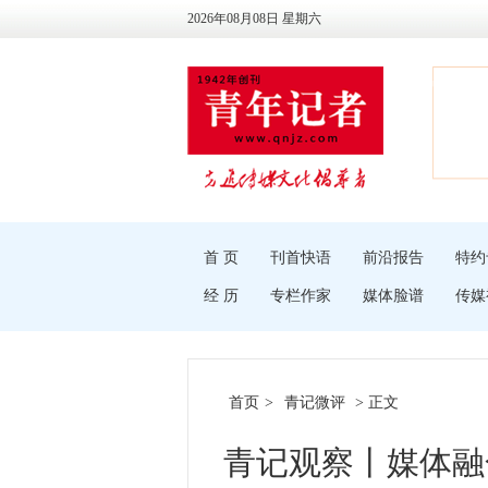
2026年08月08日 星期六
首 页
刊首快语
前沿报告
特约
经 历
专栏作家
媒体脸谱
传媒
首页
>
青记微评
> 正文
青记观察丨媒体融