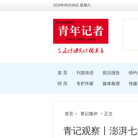
2026年08月08日 星期六
首 页
刊首快语
前沿报告
特约
经 历
专栏作家
媒体脸谱
传媒
首页
>
青记微评
> 正文
青记观察丨澎湃七