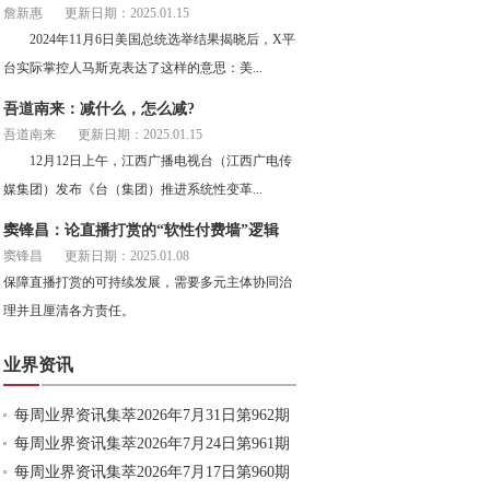
詹新惠
更新日期：2025.01.15
2024年11月6日美国总统选举结果揭晓后，X平
台实际掌控人马斯克表达了这样的意思：美...
吾道南来：减什么，怎么减?
吾道南来
更新日期：2025.01.15
12月12日上午，江西广播电视台（江西广电传
媒集团）发布《台（集团）推进系统性变革...
窦锋昌：论直播打赏的“软性付费墙”逻辑
窦锋昌
更新日期：2025.01.08
保障直播打赏的可持续发展，需要多元主体协同治
理并且厘清各方责任。
业界资讯
每周业界资讯集萃2026年7月31日第962期
每周业界资讯集萃2026年7月24日第961期
每周业界资讯集萃2026年7月17日第960期