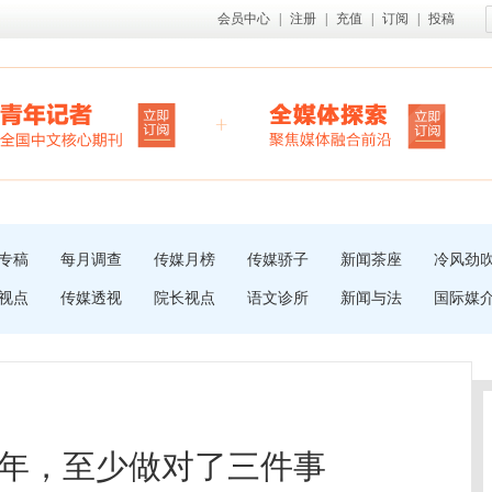
会员中心
|
注册
|
充值
|
订阅
|
投稿
专稿
每月调查
传媒月榜
传媒骄子
新闻茶座
冷风劲
视点
传媒透视
院长视点
语文诊所
新闻与法
国际媒
年，至少做对了三件事