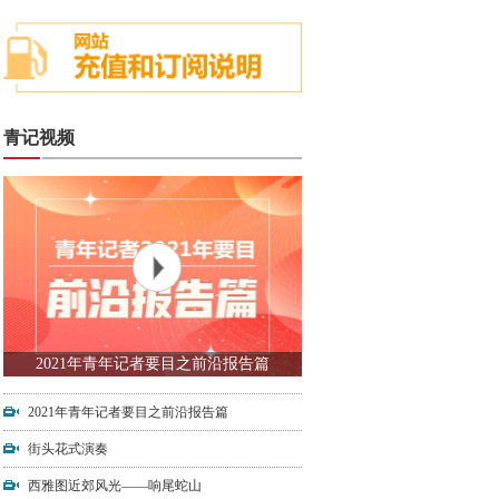
青记视频
2021年青年记者要目之前沿报告篇
2021年青年记者要目之前沿报告篇
街头花式演奏
西雅图近郊风光——响尾蛇山