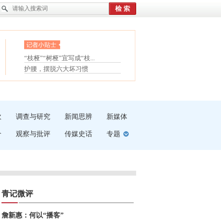
眼白变红或是结膜下出血
“枝桠”“树桠”宜写成“枝...
夏天缓解疲劳有三招
护腰，摆脱六大坏习惯
受伤了冰敷还是热敷
白内障治疗的误区
吹
调查与研究
新闻思辨
新媒体
介
观察与批评
传媒史话
专题
青记微评
詹新惠：何以“播客”