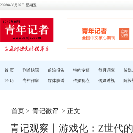
2026年08月07日 星期五
首 页
刊首快语
前沿报告
特约专稿
每月调查
传媒
经 历
专栏作家
媒体脸谱
传媒视点
传媒透视
院长
首页
>
青记微评
> 正文
青记观察丨游戏化：Z世代