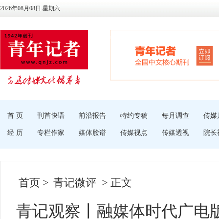
2026年08月08日 星期六
首 页
刊首快语
前沿报告
特约专稿
每月调查
传媒
经 历
专栏作家
媒体脸谱
传媒视点
传媒透视
院长
首页
>
青记微评
> 正文
青记观察丨融媒体时代广电