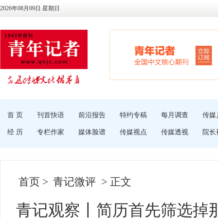
2026年08月09日 星期日
首 页
刊首快语
前沿报告
特约专稿
每月调查
传媒
经 历
专栏作家
媒体脸谱
传媒视点
传媒透视
院长
首页
>
青记微评
> 正文
青记观察丨简历首先筛选掉