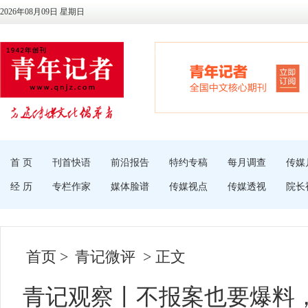
2026年08月09日 星期日
首 页
刊首快语
前沿报告
特约专稿
每月调查
传媒
经 历
专栏作家
媒体脸谱
传媒视点
传媒透视
院长
首页
>
青记微评
> 正文
青记观察丨不报案也要爆料