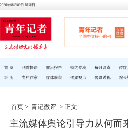
2026年08月09日 星期日
首 页
刊首快语
前沿报告
特约专稿
每月调查
传媒
经 历
专栏作家
媒体脸谱
传媒视点
传媒透视
院长
首页
>
青记微评
> 正文
主流媒体舆论引导力从何而