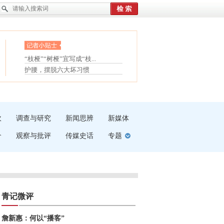
眼白变红或是结膜下出血
“枝桠”“树桠”宜写成“枝...
夏天缓解疲劳有三招
护腰，摆脱六大坏习惯
受伤了冰敷还是热敷
白内障治疗的误区
吹
调查与研究
新闻思辨
新媒体
介
观察与批评
传媒史话
专题
青记微评
詹新惠：何以“播客”