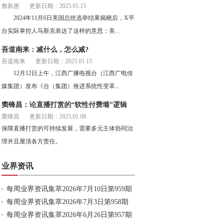
詹新惠
更新日期：2025.01.15
2024年11月6日美国总统选举结果揭晓后，X平
台实际掌控人马斯克表达了这样的意思：美...
吾道南来：减什么，怎么减?
吾道南来
更新日期：2025.01.15
12月12日上午，江西广播电视台（江西广电传
媒集团）发布《台（集团）推进系统性变革...
窦锋昌：论直播打赏的“软性付费墙”逻辑
窦锋昌
更新日期：2025.01.08
保障直播打赏的可持续发展，需要多元主体协同治
理并且厘清各方责任。
业界资讯
每周业界资讯集萃2026年7月10日第959期
每周业界资讯集萃2026年7月3日第958期
每周业界资讯集萃2026年6月26日第957期