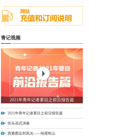
青记视频
2021年青年记者要目之前沿报告篇
2021年青年记者要目之前沿报告篇
街头花式演奏
西雅图近郊风光——响尾蛇山