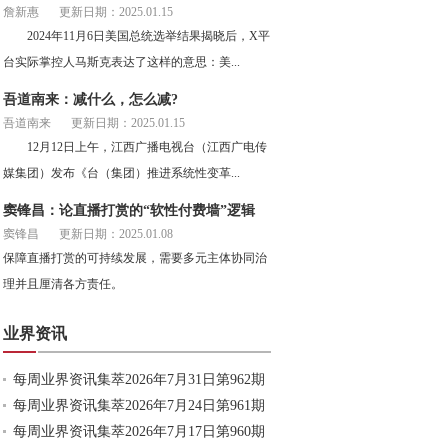
詹新惠
更新日期：2025.01.15
2024年11月6日美国总统选举结果揭晓后，X平
台实际掌控人马斯克表达了这样的意思：美...
吾道南来：减什么，怎么减?
吾道南来
更新日期：2025.01.15
12月12日上午，江西广播电视台（江西广电传
媒集团）发布《台（集团）推进系统性变革...
窦锋昌：论直播打赏的“软性付费墙”逻辑
窦锋昌
更新日期：2025.01.08
保障直播打赏的可持续发展，需要多元主体协同治
理并且厘清各方责任。
业界资讯
每周业界资讯集萃2026年7月31日第962期
每周业界资讯集萃2026年7月24日第961期
每周业界资讯集萃2026年7月17日第960期