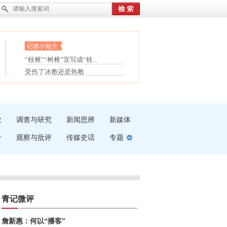
眼白变红或是结膜下出血
“枝桠”“树桠”宜写成“枝...
护腰，摆脱六大坏习惯
夏天缓解疲劳有三招
受伤了冰敷还是热敷
白内障治疗的误区
吹
调查与研究
新闻思辨
新媒体
介
观察与批评
传媒史话
专题
青记微评
詹新惠：何以“播客”