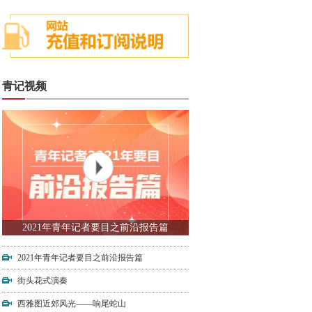
青记视频
2021年青年记者要目之前沿报告篇
2021年青年记者要目之前沿报告篇
街头花式演奏
西雅图近郊风光——响尾蛇山