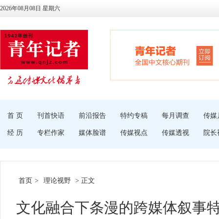
2026年08月08日 星期六
首 页
刊首快语
前沿报告
特约专稿
每月调查
传媒
经 历
专栏作家
媒体脸谱
传媒视点
传媒透视
院长
首页
>
理论视野
> 正文
文化融合下条漫的跨媒体叙事