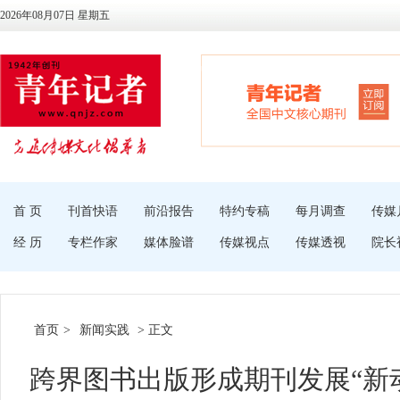
2026年08月07日 星期五
首 页
刊首快语
前沿报告
特约专稿
每月调查
传媒
经 历
专栏作家
媒体脸谱
传媒视点
传媒透视
院长
首页
>
新闻实践
> 正文
跨界图书出版形成期刊发展“新