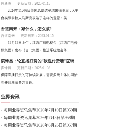
詹新惠
更新日期：2025.01.15
2024年11月6日美国总统选举结果揭晓后，X平
台实际掌控人马斯克表达了这样的意思：美...
吾道南来：减什么，怎么减?
吾道南来
更新日期：2025.01.15
12月12日上午，江西广播电视台（江西广电传
媒集团）发布《台（集团）推进系统性变革...
窦锋昌：论直播打赏的“软性付费墙”逻辑
窦锋昌
更新日期：2025.01.08
保障直播打赏的可持续发展，需要多元主体协同治
理并且厘清各方责任。
业界资讯
每周业界资讯集萃2026年7月10日第959期
每周业界资讯集萃2026年7月3日第958期
每周业界资讯集萃2026年6月26日第957期