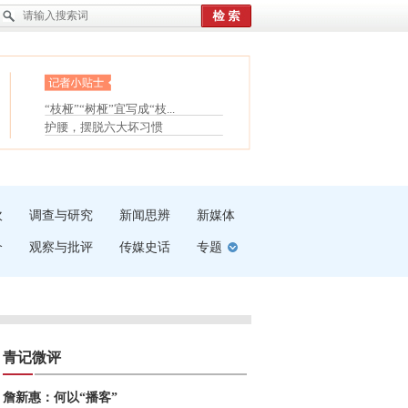
眼白变红或是结膜下出血
“枝桠”“树桠”宜写成“枝...
夏天缓解疲劳有三招
护腰，摆脱六大坏习惯
受伤了冰敷还是热敷
白内障治疗的误区
吹
调查与研究
新闻思辨
新媒体
介
观察与批评
传媒史话
专题
青记微评
詹新惠：何以“播客”