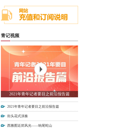
青记视频
2021年青年记者要目之前沿报告篇
2021年青年记者要目之前沿报告篇
街头花式演奏
西雅图近郊风光——响尾蛇山