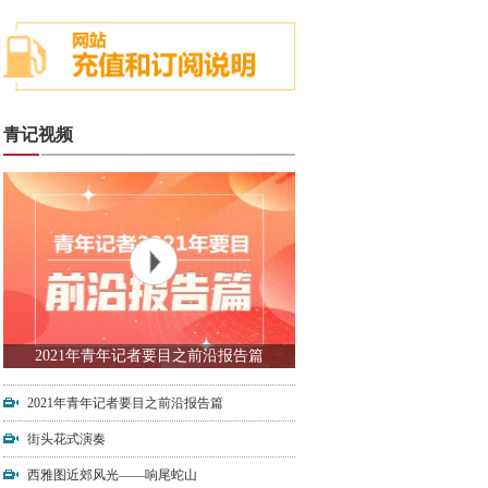
青记视频
2021年青年记者要目之前沿报告篇
2021年青年记者要目之前沿报告篇
街头花式演奏
西雅图近郊风光——响尾蛇山