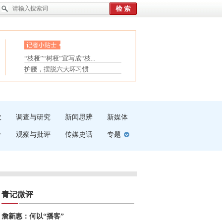
眼白变红或是结膜下出血
“枝桠”“树桠”宜写成“枝...
夏天缓解疲劳有三招
护腰，摆脱六大坏习惯
受伤了冰敷还是热敷
白内障治疗的误区
吹
调查与研究
新闻思辨
新媒体
介
观察与批评
传媒史话
专题
青记微评
詹新惠：何以“播客”