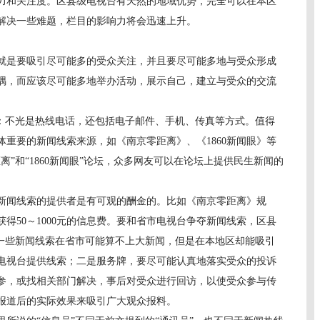
力和关注度。区县级电视台有天然的地域优势，完全可以在本区
解决一些难题，栏目的影响力将会迅速上升。
是要吸引尽可能多的受众关注，并且要尽可能多地与受众形成
隅，而应该尽可能多地举办活动，展示自己，建立与受众的交流
不光是热线电话，还包括电子邮件、手机、传真等方式。值得
重要的新闻线索来源，如《南京零距离》、《1860新闻眼》等
离”和“1860新闻眼”论坛，众多网友可以在论坛上提供民生新闻的
闻线索的提供者是有可观的酬金的。比如《南京零距离》规
得50～1000元的信息费。要和省市电视台争夺新闻线索，区县
，一些新闻线索在省市可能算不上大新闻，但是在本地区却能吸引
电视台提供线索；二是服务牌，要尽可能认真地落实受众的投诉
参，或找相关部门解决，事后对受众进行回访，以使受众参与传
报道后的实际效果来吸引广大观众报料。