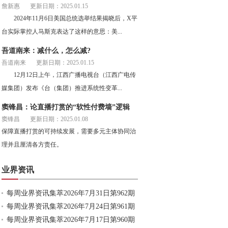
詹新惠
更新日期：2025.01.15
2024年11月6日美国总统选举结果揭晓后，X平
台实际掌控人马斯克表达了这样的意思：美...
吾道南来：减什么，怎么减?
吾道南来
更新日期：2025.01.15
12月12日上午，江西广播电视台（江西广电传
媒集团）发布《台（集团）推进系统性变革...
窦锋昌：论直播打赏的“软性付费墙”逻辑
窦锋昌
更新日期：2025.01.08
保障直播打赏的可持续发展，需要多元主体协同治
理并且厘清各方责任。
业界资讯
每周业界资讯集萃2026年7月31日第962期
每周业界资讯集萃2026年7月24日第961期
每周业界资讯集萃2026年7月17日第960期