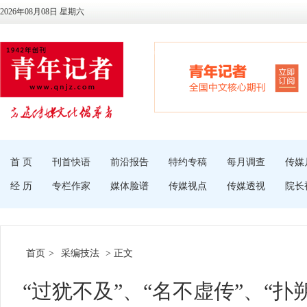
2026年08月08日 星期六
首 页
刊首快语
前沿报告
特约专稿
每月调查
传媒
经 历
专栏作家
媒体脸谱
传媒视点
传媒透视
院长
首页
>
采编技法
> 正文
“过犹不及”、“名不虚传”、“扑