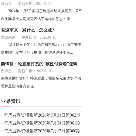
詹新惠
更新日期：2025.01.15
2024年11月6日美国总统选举结果揭晓后，X平
台实际掌控人马斯克表达了这样的意思：美...
吾道南来：减什么，怎么减?
吾道南来
更新日期：2025.01.15
12月12日上午，江西广播电视台（江西广电传
媒集团）发布《台（集团）推进系统性变革...
窦锋昌：论直播打赏的“软性付费墙”逻辑
窦锋昌
更新日期：2025.01.08
保障直播打赏的可持续发展，需要多元主体协同治
理并且厘清各方责任。
业界资讯
每周业界资讯集萃2026年7月31日第962期
每周业界资讯集萃2026年7月24日第961期
每周业界资讯集萃2026年7月17日第960期