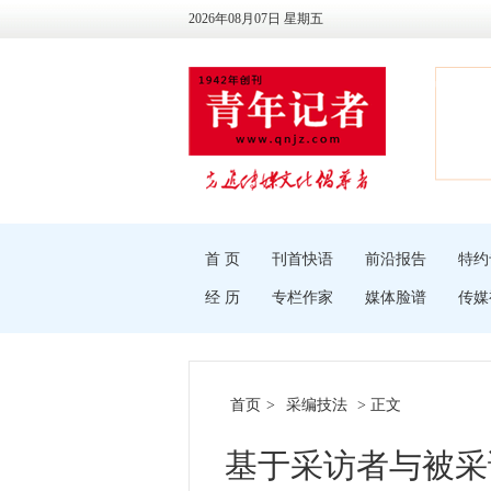
2026年08月07日 星期五
首 页
刊首快语
前沿报告
特约
经 历
专栏作家
媒体脸谱
传媒
首页
>
采编技法
> 正文
基于采访者与被采