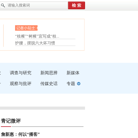
眼白变红或是结膜下出血
“枝桠”“树桠”宜写成“枝...
夏天缓解疲劳有三招
护腰，摆脱六大坏习惯
受伤了冰敷还是热敷
白内障治疗的误区
吹
调查与研究
新闻思辨
新媒体
介
观察与批评
传媒史话
专题
青记微评
詹新惠：何以“播客”