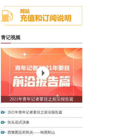
青记视频
2021年青年记者要目之前沿报告篇
2021年青年记者要目之前沿报告篇
街头花式演奏
西雅图近郊风光——响尾蛇山