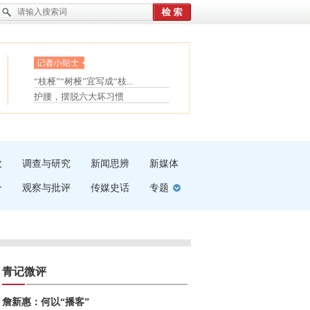
眼白变红或是结膜下出血
“枝桠”“树桠”宜写成“枝...
夏天缓解疲劳有三招
护腰，摆脱六大坏习惯
受伤了冰敷还是热敷
白内障治疗的误区
吹
调查与研究
新闻思辨
新媒体
介
观察与批评
传媒史话
专题
青记微评
詹新惠：何以“播客”