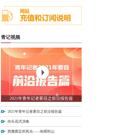
青记视频
2021年青年记者要目之前沿报告篇
2021年青年记者要目之前沿报告篇
街头花式演奏
西雅图近郊风光——响尾蛇山