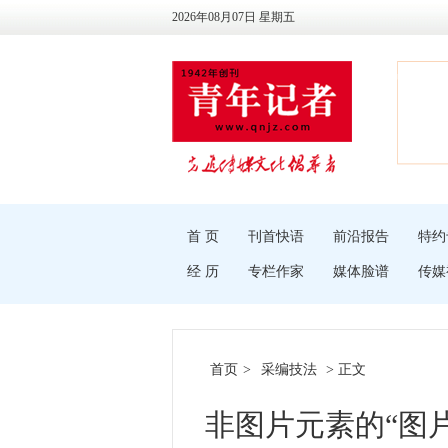
2026年08月07日 星期五
首 页
刊首快语
前沿报告
特约
经 历
专栏作家
媒体脸谱
传媒
首页
>
采编技法
> 正文
非图片元素的“图