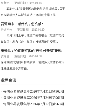
詹新惠
更新日期：2025.01.15
2024年11月6日美国总统选举结果揭晓后，X平
台实际掌控人马斯克表达了这样的意思：美...
吾道南来：减什么，怎么减?
吾道南来
更新日期：2025.01.15
12月12日上午，江西广播电视台（江西广电传
媒集团）发布《台（集团）推进系统性变革...
窦锋昌：论直播打赏的“软性付费墙”逻辑
窦锋昌
更新日期：2025.01.08
保障直播打赏的可持续发展，需要多元主体协同治
理并且厘清各方责任。
业界资讯
每周业界资讯集萃2026年7月31日第962期
每周业界资讯集萃2026年7月24日第961期
每周业界资讯集萃2026年7月17日第960期