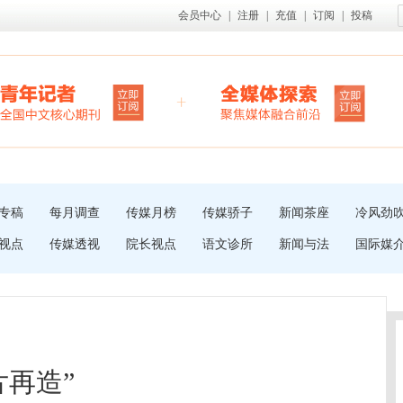
会员中心
|
注册
|
充值
|
订阅
|
投稿
专稿
每月调查
传媒月榜
传媒骄子
新闻茶座
冷风劲
视点
传媒透视
院长视点
语文诊所
新闻与法
国际媒
片再造”