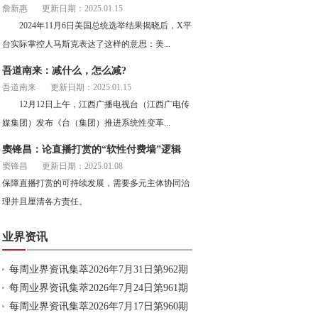
詹新惠
更新日期：2025.01.15
2024年11月6日美国总统选举结果揭晓后，X平
台实际掌控人马斯克表达了这样的意思：美...
吾道南来：减什么，怎么减?
吾道南来
更新日期：2025.01.15
12月12日上午，江西广播电视台（江西广电传
媒集团）发布《台（集团）推进系统性变革...
窦锋昌：论直播打赏的“软性付费墙”逻辑
窦锋昌
更新日期：2025.01.08
保障直播打赏的可持续发展，需要多元主体协同治
理并且厘清各方责任。
业界资讯
每周业界资讯集萃2026年7月31日第962期
每周业界资讯集萃2026年7月24日第961期
每周业界资讯集萃2026年7月17日第960期