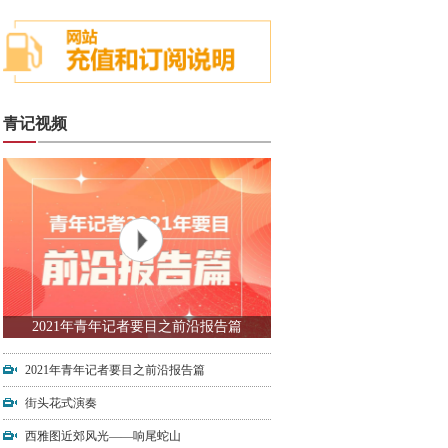
青记视频
2021年青年记者要目之前沿报告篇
2021年青年记者要目之前沿报告篇
街头花式演奏
西雅图近郊风光——响尾蛇山