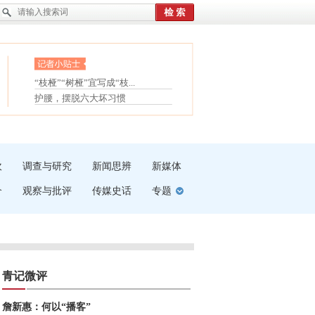
眼白变红或是结膜下出血
“枝桠”“树桠”宜写成“枝...
夏天缓解疲劳有三招
护腰，摆脱六大坏习惯
受伤了冰敷还是热敷
白内障治疗的误区
吹
调查与研究
新闻思辨
新媒体
介
观察与批评
传媒史话
专题
青记微评
詹新惠：何以“播客”