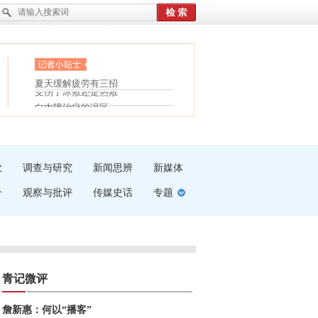
眼白变红或是结膜下出血
“枝桠”“树桠”宜写成“枝...
护腰，摆脱六大坏习惯
夏天缓解疲劳有三招
受伤了冰敷还是热敷
白内障治疗的误区
吹
调查与研究
新闻思辨
新媒体
介
观察与批评
传媒史话
专题
青记微评
詹新惠：何以“播客”