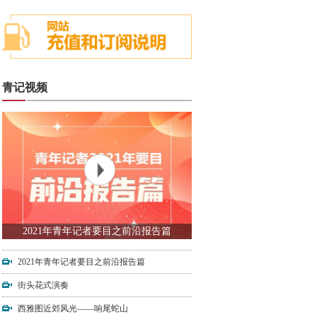
青记视频
2021年青年记者要目之前沿报告篇
2021年青年记者要目之前沿报告篇
街头花式演奏
西雅图近郊风光——响尾蛇山