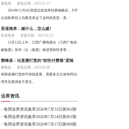
詹新惠
更新日期：2025.01.15
2024年11月6日美国总统选举结果揭晓后，X平
台实际掌控人马斯克表达了这样的意思：美...
吾道南来：减什么，怎么减?
吾道南来
更新日期：2025.01.15
12月12日上午，江西广播电视台（江西广电传
媒集团）发布《台（集团）推进系统性变革...
窦锋昌：论直播打赏的“软性付费墙”逻辑
窦锋昌
更新日期：2025.01.08
保障直播打赏的可持续发展，需要多元主体协同治
理并且厘清各方责任。
业界资讯
每周业界资讯集萃2026年7月31日第962期
每周业界资讯集萃2026年7月24日第961期
每周业界资讯集萃2026年7月17日第960期