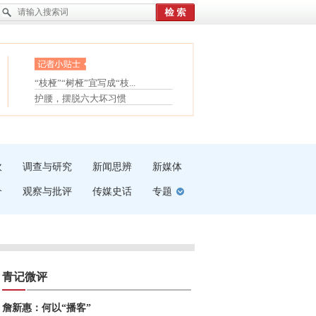
眼白变红或是结膜下出血
“枝桠”“树桠”宜写成“枝...
夏天缓解疲劳有三招
护腰，摆脱六大坏习惯
受伤了冰敷还是热敷
白内障治疗的误区
吹
调查与研究
新闻思辨
新媒体
介
观察与批评
传媒史话
专题
青记微评
詹新惠：何以“播客”