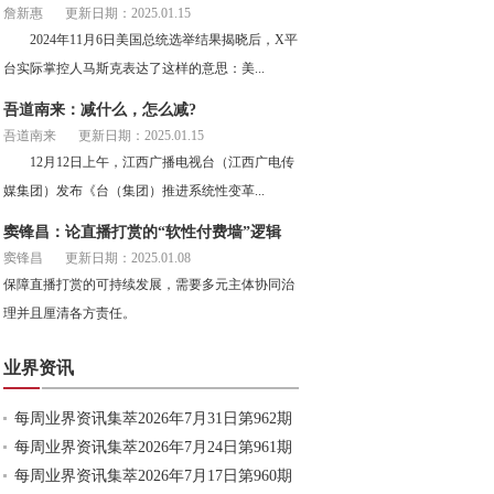
詹新惠
更新日期：2025.01.15
2024年11月6日美国总统选举结果揭晓后，X平
台实际掌控人马斯克表达了这样的意思：美...
吾道南来：减什么，怎么减?
吾道南来
更新日期：2025.01.15
12月12日上午，江西广播电视台（江西广电传
媒集团）发布《台（集团）推进系统性变革...
窦锋昌：论直播打赏的“软性付费墙”逻辑
窦锋昌
更新日期：2025.01.08
保障直播打赏的可持续发展，需要多元主体协同治
理并且厘清各方责任。
业界资讯
每周业界资讯集萃2026年7月31日第962期
每周业界资讯集萃2026年7月24日第961期
每周业界资讯集萃2026年7月17日第960期