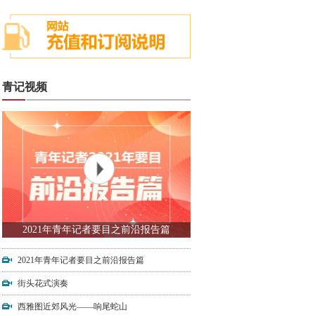
青记视频
2021年青年记者要目之前沿报告篇
2021年青年记者要目之前沿报告篇
街头花式演奏
西雅图近郊风光——响尾蛇山