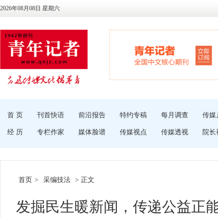
2026年08月08日 星期六
首 页
刊首快语
前沿报告
特约专稿
每月调查
传媒
经 历
专栏作家
媒体脸谱
传媒视点
传媒透视
院长
首页
>
采编技法
> 正文
发掘民生暖新闻，传递公益正