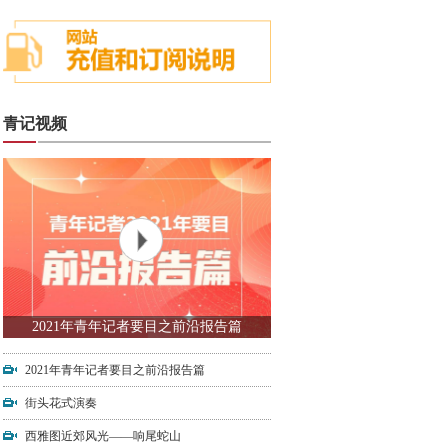
青记视频
2021年青年记者要目之前沿报告篇
2021年青年记者要目之前沿报告篇
街头花式演奏
西雅图近郊风光——响尾蛇山