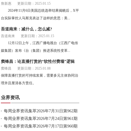
詹新惠
更新日期：2025.01.15
2024年11月6日美国总统选举结果揭晓后，X平
台实际掌控人马斯克表达了这样的意思：美...
吾道南来：减什么，怎么减?
吾道南来
更新日期：2025.01.15
12月12日上午，江西广播电视台（江西广电传
媒集团）发布《台（集团）推进系统性变革...
窦锋昌：论直播打赏的“软性付费墙”逻辑
窦锋昌
更新日期：2025.01.08
保障直播打赏的可持续发展，需要多元主体协同治
理并且厘清各方责任。
业界资讯
每周业界资讯集萃2026年7月31日第962期
每周业界资讯集萃2026年7月24日第961期
每周业界资讯集萃2026年7月17日第960期