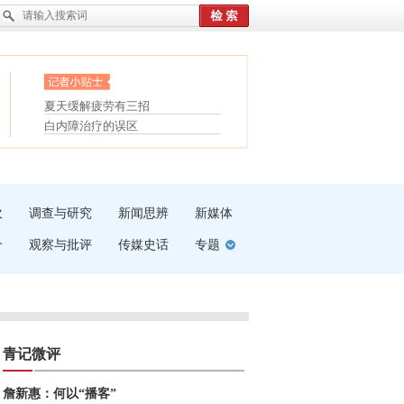
护腰，摆脱六大坏习惯
受伤了冰敷还是热敷
眼白变红或是结膜下出血
白内障治疗的误区
“枝桠”“树桠”宜写成“枝...
夏天缓解疲劳有三招
吹
调查与研究
新闻思辨
新媒体
介
观察与批评
传媒史话
专题
青记微评
詹新惠：何以“播客”