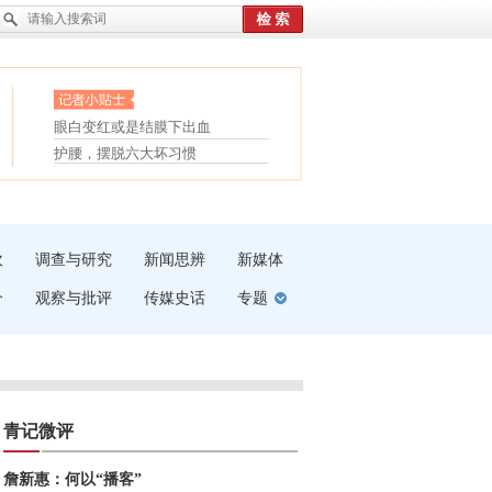
眼白变红或是结膜下出血
“枝桠”“树桠”宜写成“枝...
护腰，摆脱六大坏习惯
夏天缓解疲劳有三招
受伤了冰敷还是热敷
白内障治疗的误区
吹
调查与研究
新闻思辨
新媒体
介
观察与批评
传媒史话
专题
青记微评
詹新惠：何以“播客”