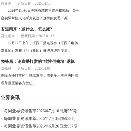
詹新惠
更新日期：2025.01.15
2024年11月6日美国总统选举结果揭晓后，X平
台实际掌控人马斯克表达了这样的意思：美...
吾道南来：减什么，怎么减?
吾道南来
更新日期：2025.01.15
12月12日上午，江西广播电视台（江西广电传
媒集团）发布《台（集团）推进系统性变革...
窦锋昌：论直播打赏的“软性付费墙”逻辑
窦锋昌
更新日期：2025.01.08
保障直播打赏的可持续发展，需要多元主体协同治
理并且厘清各方责任。
业界资讯
每周业界资讯集萃2026年7月10日第959期
每周业界资讯集萃2026年7月3日第958期
每周业界资讯集萃2026年6月26日第957期