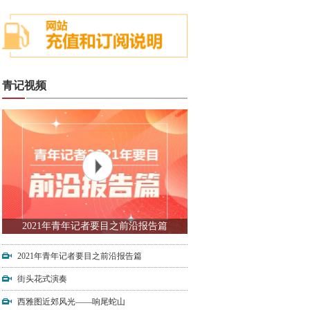
青记视频
2021年青年记者要目之前沿报告篇
2021年青年记者要目之前沿报告篇
街头花式演奏
西雅图近郊风光——响尾蛇山