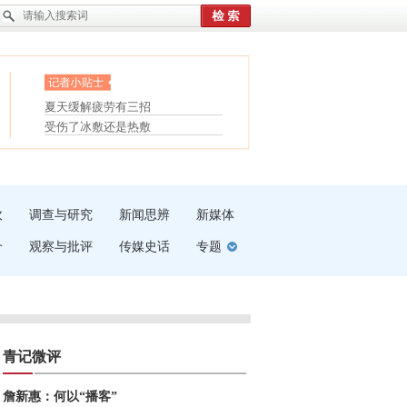
眼白变红或是结膜下出血
“枝桠”“树桠”宜写成“枝...
夏天缓解疲劳有三招
护腰，摆脱六大坏习惯
受伤了冰敷还是热敷
白内障治疗的误区
吹
调查与研究
新闻思辨
新媒体
介
观察与批评
传媒史话
专题
青记微评
詹新惠：何以“播客”