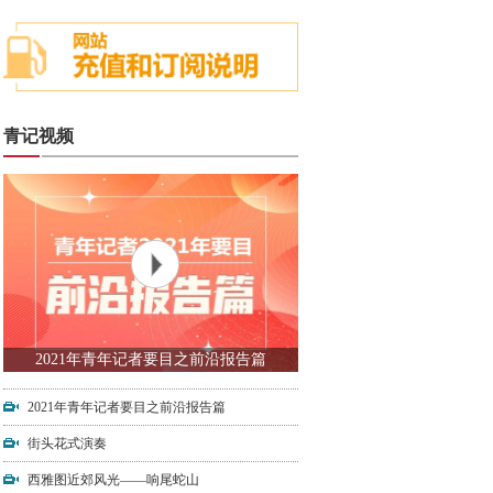
青记视频
2021年青年记者要目之前沿报告篇
2021年青年记者要目之前沿报告篇
街头花式演奏
西雅图近郊风光——响尾蛇山