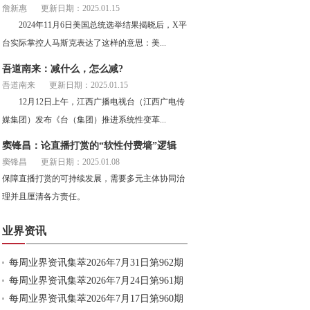
詹新惠
更新日期：2025.01.15
2024年11月6日美国总统选举结果揭晓后，X平
台实际掌控人马斯克表达了这样的意思：美...
吾道南来：减什么，怎么减?
吾道南来
更新日期：2025.01.15
12月12日上午，江西广播电视台（江西广电传
媒集团）发布《台（集团）推进系统性变革...
窦锋昌：论直播打赏的“软性付费墙”逻辑
窦锋昌
更新日期：2025.01.08
保障直播打赏的可持续发展，需要多元主体协同治
理并且厘清各方责任。
业界资讯
每周业界资讯集萃2026年7月31日第962期
每周业界资讯集萃2026年7月24日第961期
每周业界资讯集萃2026年7月17日第960期