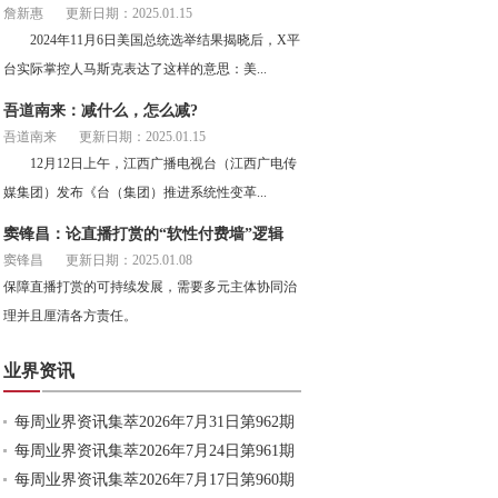
詹新惠
更新日期：2025.01.15
2024年11月6日美国总统选举结果揭晓后，X平
台实际掌控人马斯克表达了这样的意思：美...
吾道南来：减什么，怎么减?
吾道南来
更新日期：2025.01.15
12月12日上午，江西广播电视台（江西广电传
媒集团）发布《台（集团）推进系统性变革...
窦锋昌：论直播打赏的“软性付费墙”逻辑
窦锋昌
更新日期：2025.01.08
保障直播打赏的可持续发展，需要多元主体协同治
理并且厘清各方责任。
业界资讯
每周业界资讯集萃2026年7月31日第962期
每周业界资讯集萃2026年7月24日第961期
每周业界资讯集萃2026年7月17日第960期