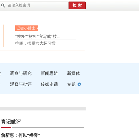
眼白变红或是结膜下出血
“枝桠”“树桠”宜写成“枝...
夏天缓解疲劳有三招
护腰，摆脱六大坏习惯
受伤了冰敷还是热敷
白内障治疗的误区
吹
调查与研究
新闻思辨
新媒体
介
观察与批评
传媒史话
专题
青记微评
詹新惠：何以“播客”