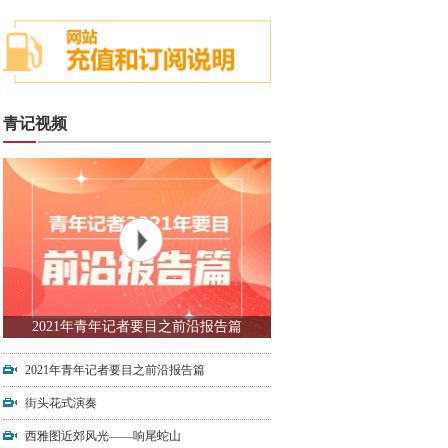
青记视频
2021年青年记者要目之前沿报告篇
2021年青年记者要目之前沿报告篇
街头花式演奏
西雅图近郊风光——响尾蛇山