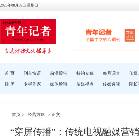
2026年08月09日 星期日
首 页
刊首快语
前沿报告
特约专稿
每月调查
传媒
经 历
专栏作家
媒体脸谱
传媒视点
传媒透视
院长
首页
>
经营方略
> 正文
“穿屏传播”：传统电视融媒营