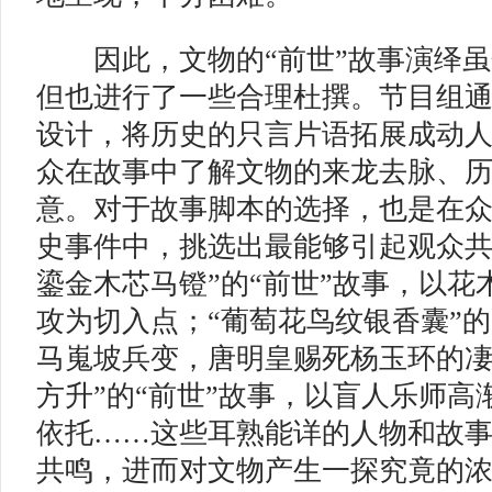
因此，文物的“前世”故事演绎虽
但也进行了一些合理杜撰。节目组
设计，将历史的只言片语拓展成动
众在故事中了解文物的来龙去脉、
意。对于故事脚本的选择，也是在
史事件中，挑选出最能够引起观众共
鎏金木芯马镫”的“前世”故事，以花
攻为切入点；“葡萄花鸟纹银香囊”的
马嵬坡兵变，唐明皇赐死杨玉环的凄
方升”的“前世”故事，以盲人乐师高
依托……这些耳熟能详的人物和故
共鸣，进而对文物产生一探究竟的