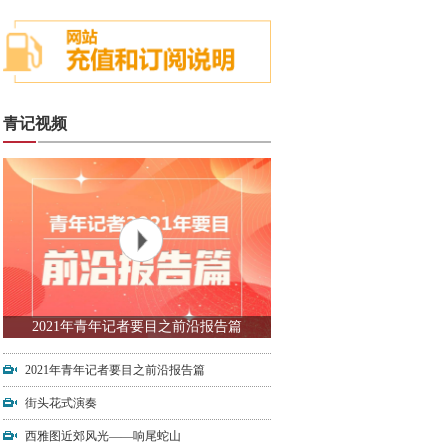
青记视频
2021年青年记者要目之前沿报告篇
2021年青年记者要目之前沿报告篇
街头花式演奏
西雅图近郊风光——响尾蛇山