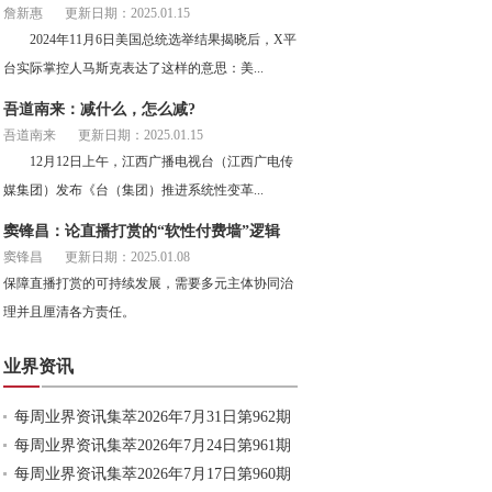
詹新惠
更新日期：2025.01.15
2024年11月6日美国总统选举结果揭晓后，X平
台实际掌控人马斯克表达了这样的意思：美...
吾道南来：减什么，怎么减?
吾道南来
更新日期：2025.01.15
12月12日上午，江西广播电视台（江西广电传
媒集团）发布《台（集团）推进系统性变革...
窦锋昌：论直播打赏的“软性付费墙”逻辑
窦锋昌
更新日期：2025.01.08
保障直播打赏的可持续发展，需要多元主体协同治
理并且厘清各方责任。
业界资讯
每周业界资讯集萃2026年7月31日第962期
每周业界资讯集萃2026年7月24日第961期
每周业界资讯集萃2026年7月17日第960期