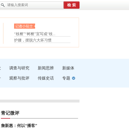
眼白变红或是结膜下出血
“枝桠”“树桠”宜写成“枝...
夏天缓解疲劳有三招
护腰，摆脱六大坏习惯
受伤了冰敷还是热敷
白内障治疗的误区
吹
调查与研究
新闻思辨
新媒体
介
观察与批评
传媒史话
专题
青记微评
詹新惠：何以“播客”