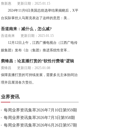
詹新惠
更新日期：2025.01.15
2024年11月6日美国总统选举结果揭晓后，X平
台实际掌控人马斯克表达了这样的意思：美...
吾道南来：减什么，怎么减?
吾道南来
更新日期：2025.01.15
12月12日上午，江西广播电视台（江西广电传
媒集团）发布《台（集团）推进系统性变革...
窦锋昌：论直播打赏的“软性付费墙”逻辑
窦锋昌
更新日期：2025.01.08
保障直播打赏的可持续发展，需要多元主体协同治
理并且厘清各方责任。
业界资讯
每周业界资讯集萃2026年7月10日第959期
每周业界资讯集萃2026年7月3日第958期
每周业界资讯集萃2026年6月26日第957期