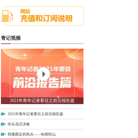
青记视频
2021年青年记者要目之前沿报告篇
2021年青年记者要目之前沿报告篇
街头花式演奏
西雅图近郊风光——响尾蛇山