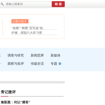
眼白变红或是结膜下出血
“枝桠”“树桠”宜写成“枝...
夏天缓解疲劳有三招
护腰，摆脱六大坏习惯
受伤了冰敷还是热敷
白内障治疗的误区
吹
调查与研究
新闻思辨
新媒体
介
观察与批评
传媒史话
专题
青记微评
詹新惠：何以“播客”