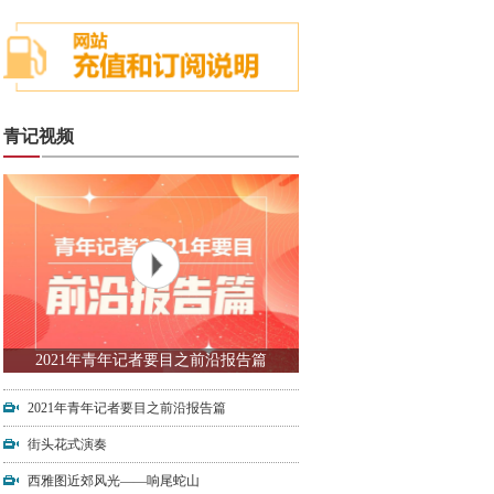
青记视频
2021年青年记者要目之前沿报告篇
2021年青年记者要目之前沿报告篇
街头花式演奏
西雅图近郊风光——响尾蛇山