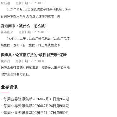
詹新惠
更新日期：2025.01.15
2024年11月6日美国总统选举结果揭晓后，X平
台实际掌控人马斯克表达了这样的意思：美...
吾道南来：减什么，怎么减?
吾道南来
更新日期：2025.01.15
12月12日上午，江西广播电视台（江西广电传
媒集团）发布《台（集团）推进系统性变革...
窦锋昌：论直播打赏的“软性付费墙”逻辑
窦锋昌
更新日期：2025.01.08
保障直播打赏的可持续发展，需要多元主体协同治
理并且厘清各方责任。
业界资讯
每周业界资讯集萃2026年7月31日第962期
每周业界资讯集萃2026年7月24日第961期
每周业界资讯集萃2026年7月17日第960期