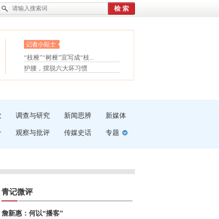
眼白变红或是结膜下出血
“枝桠”“树桠”宜写成“枝...
夏天缓解疲劳有三招
护腰，摆脱六大坏习惯
受伤了冰敷还是热敷
白内障治疗的误区
吹
调查与研究
新闻思辨
新媒体
介
观察与批评
传媒史话
专题
青记微评
詹新惠：何以“播客”