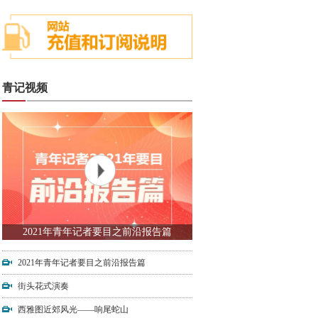
青记视频
2021年青年记者要目之前沿报告篇
2021年青年记者要目之前沿报告篇
街头花式演奏
西雅图近郊风光——响尾蛇山