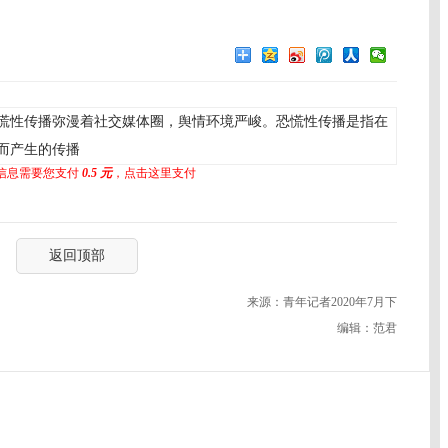
慌性传播弥漫着社交媒体圈，舆情环境严峻。恐慌性传播是指在
而产生的传播
信息需要您支付
0.5 元
，点击这里支付
返回顶部
来源：青年记者2020年7月下
编辑：范君