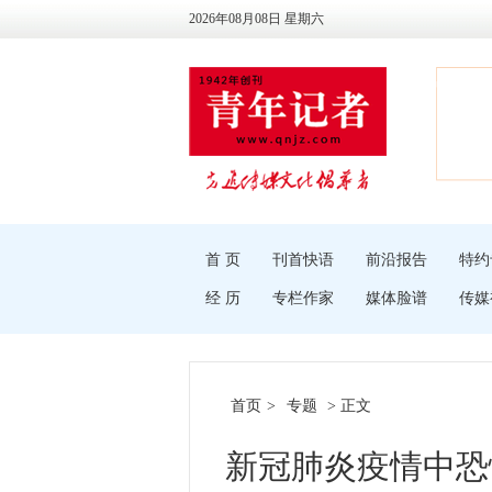
2026年08月08日 星期六
首 页
刊首快语
前沿报告
特约
经 历
专栏作家
媒体脸谱
传媒
首页
>
专题
> 正文
新冠肺炎疫情中恐