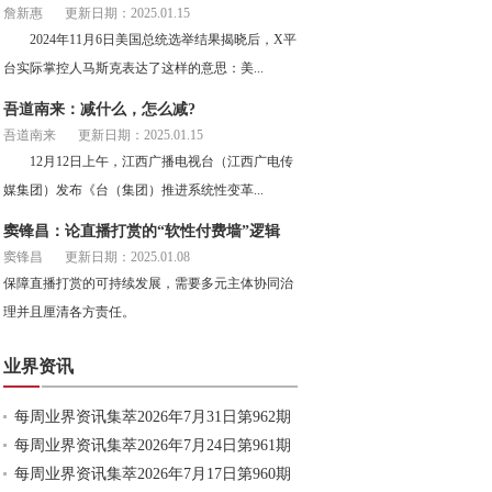
詹新惠
更新日期：2025.01.15
2024年11月6日美国总统选举结果揭晓后，X平
台实际掌控人马斯克表达了这样的意思：美...
吾道南来：减什么，怎么减?
吾道南来
更新日期：2025.01.15
12月12日上午，江西广播电视台（江西广电传
媒集团）发布《台（集团）推进系统性变革...
窦锋昌：论直播打赏的“软性付费墙”逻辑
窦锋昌
更新日期：2025.01.08
保障直播打赏的可持续发展，需要多元主体协同治
理并且厘清各方责任。
业界资讯
每周业界资讯集萃2026年7月31日第962期
每周业界资讯集萃2026年7月24日第961期
每周业界资讯集萃2026年7月17日第960期