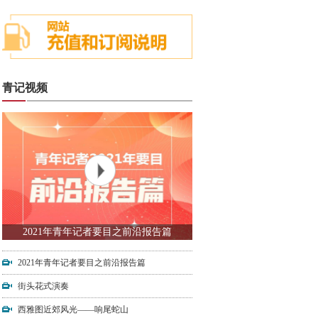
青记视频
2021年青年记者要目之前沿报告篇
2021年青年记者要目之前沿报告篇
街头花式演奏
西雅图近郊风光——响尾蛇山