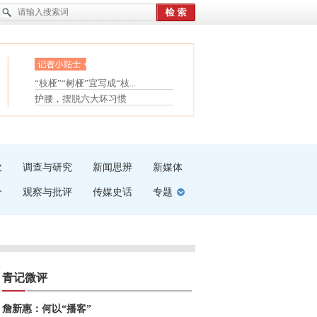
眼白变红或是结膜下出血
“枝桠”“树桠”宜写成“枝...
夏天缓解疲劳有三招
护腰，摆脱六大坏习惯
受伤了冰敷还是热敷
白内障治疗的误区
吹
调查与研究
新闻思辨
新媒体
介
观察与批评
传媒史话
专题
青记微评
詹新惠：何以“播客”