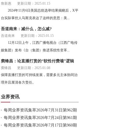
詹新惠
更新日期：2025.01.15
2024年11月6日美国总统选举结果揭晓后，X平
台实际掌控人马斯克表达了这样的意思：美...
吾道南来：减什么，怎么减?
吾道南来
更新日期：2025.01.15
12月12日上午，江西广播电视台（江西广电传
媒集团）发布《台（集团）推进系统性变革...
窦锋昌：论直播打赏的“软性付费墙”逻辑
窦锋昌
更新日期：2025.01.08
保障直播打赏的可持续发展，需要多元主体协同治
理并且厘清各方责任。
业界资讯
每周业界资讯集萃2026年7月31日第962期
每周业界资讯集萃2026年7月24日第961期
每周业界资讯集萃2026年7月17日第960期