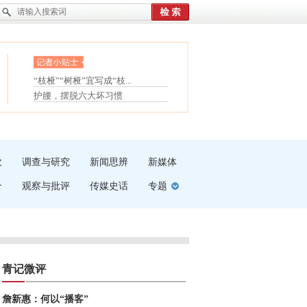
眼白变红或是结膜下出血
“枝桠”“树桠”宜写成“枝...
夏天缓解疲劳有三招
护腰，摆脱六大坏习惯
受伤了冰敷还是热敷
白内障治疗的误区
吹
调查与研究
新闻思辨
新媒体
介
观察与批评
传媒史话
专题
青记微评
詹新惠：何以“播客”