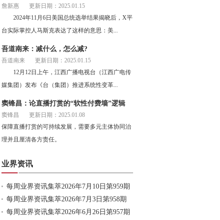
詹新惠
更新日期：2025.01.15
2024年11月6日美国总统选举结果揭晓后，X平
台实际掌控人马斯克表达了这样的意思：美...
吾道南来：减什么，怎么减?
吾道南来
更新日期：2025.01.15
12月12日上午，江西广播电视台（江西广电传
媒集团）发布《台（集团）推进系统性变革...
窦锋昌：论直播打赏的“软性付费墙”逻辑
窦锋昌
更新日期：2025.01.08
保障直播打赏的可持续发展，需要多元主体协同治
理并且厘清各方责任。
业界资讯
每周业界资讯集萃2026年7月10日第959期
每周业界资讯集萃2026年7月3日第958期
每周业界资讯集萃2026年6月26日第957期