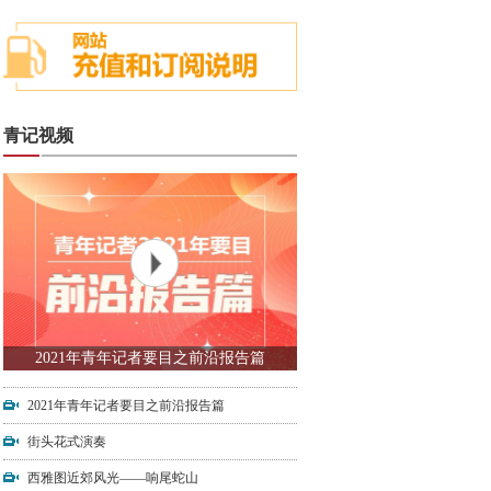
青记视频
2021年青年记者要目之前沿报告篇
2021年青年记者要目之前沿报告篇
街头花式演奏
西雅图近郊风光——响尾蛇山