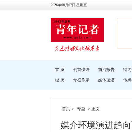
2026年08月07日 星期五
首 页
刊首快语
前沿报告
特约
经 历
专栏作家
媒体脸谱
传媒
首页
>
专题
> 正文
媒介环境演进趋向