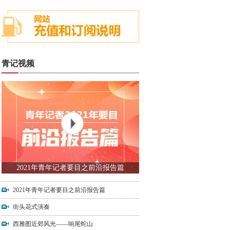
青记视频
2021年青年记者要目之前沿报告篇
2021年青年记者要目之前沿报告篇
街头花式演奏
西雅图近郊风光——响尾蛇山