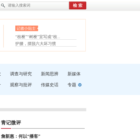
眼白变红或是结膜下出血
“枝桠”“树桠”宜写成“枝...
夏天缓解疲劳有三招
护腰，摆脱六大坏习惯
受伤了冰敷还是热敷
白内障治疗的误区
吹
调查与研究
新闻思辨
新媒体
介
观察与批评
传媒史话
专题
青记微评
詹新惠：何以“播客”