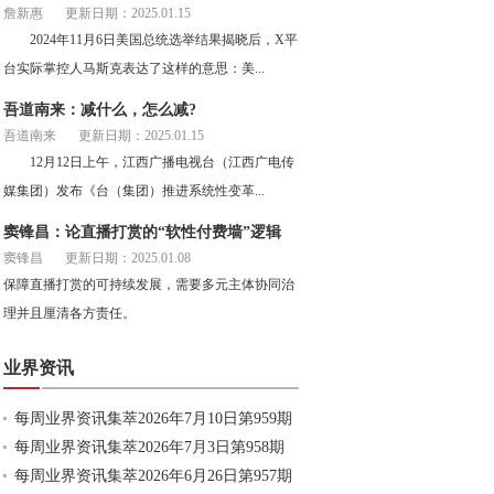
詹新惠
更新日期：2025.01.15
2024年11月6日美国总统选举结果揭晓后，X平
台实际掌控人马斯克表达了这样的意思：美...
吾道南来：减什么，怎么减?
吾道南来
更新日期：2025.01.15
12月12日上午，江西广播电视台（江西广电传
媒集团）发布《台（集团）推进系统性变革...
窦锋昌：论直播打赏的“软性付费墙”逻辑
窦锋昌
更新日期：2025.01.08
保障直播打赏的可持续发展，需要多元主体协同治
理并且厘清各方责任。
业界资讯
每周业界资讯集萃2026年7月10日第959期
每周业界资讯集萃2026年7月3日第958期
每周业界资讯集萃2026年6月26日第957期