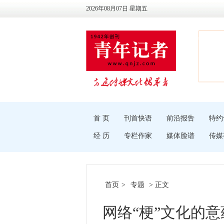
2026年08月07日 星期五
首 页
刊首快语
前沿报告
特约
经 历
专栏作家
媒体脸谱
传媒
首页
>
专题
> 正文
网络“梗”文化的