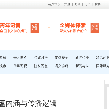
会员中心
|
注册
|
充值
|
订阅
|
投稿
专稿
每月调查
传媒月榜
传媒骄子
新闻茶座
冷风劲
视点
传媒透视
院长视点
语文诊所
新闻与法
国际媒
意蕴内涵与传播逻辑