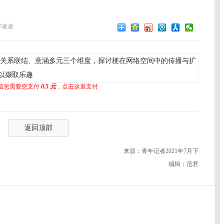
李凌凌
关系联结、意涵多元三个维度，探讨梗在网络空间中的传播与扩
以撷取乐趣
信息需要您支付
0.5 元
，点击这里支付
返回顶部
来源：青年记者2021年7月下
编辑：范君