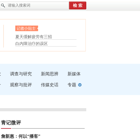
眼白变红或是结膜下出血
“枝桠”“树桠”宜写成“枝...
护腰，摆脱六大坏习惯
夏天缓解疲劳有三招
受伤了冰敷还是热敷
白内障治疗的误区
吹
调查与研究
新闻思辨
新媒体
介
观察与批评
传媒史话
专题
青记微评
詹新惠：何以“播客”