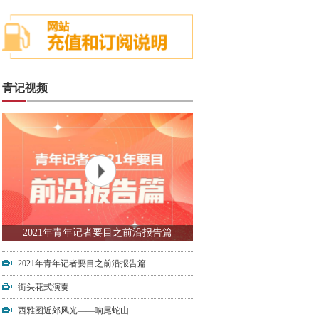
青记视频
2021年青年记者要目之前沿报告篇
2021年青年记者要目之前沿报告篇
街头花式演奏
西雅图近郊风光——响尾蛇山