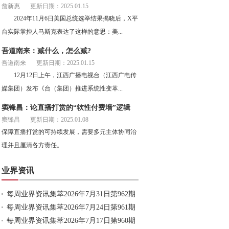
詹新惠
更新日期：2025.01.15
2024年11月6日美国总统选举结果揭晓后，X平
台实际掌控人马斯克表达了这样的意思：美...
吾道南来：减什么，怎么减?
吾道南来
更新日期：2025.01.15
12月12日上午，江西广播电视台（江西广电传
媒集团）发布《台（集团）推进系统性变革...
窦锋昌：论直播打赏的“软性付费墙”逻辑
窦锋昌
更新日期：2025.01.08
保障直播打赏的可持续发展，需要多元主体协同治
理并且厘清各方责任。
业界资讯
每周业界资讯集萃2026年7月31日第962期
每周业界资讯集萃2026年7月24日第961期
每周业界资讯集萃2026年7月17日第960期