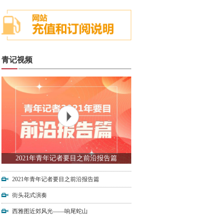
青记视频
2021年青年记者要目之前沿报告篇
2021年青年记者要目之前沿报告篇
街头花式演奏
西雅图近郊风光——响尾蛇山