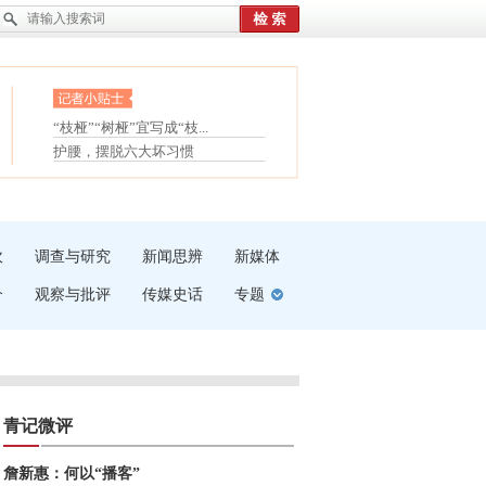
眼白变红或是结膜下出血
“枝桠”“树桠”宜写成“枝...
夏天缓解疲劳有三招
护腰，摆脱六大坏习惯
受伤了冰敷还是热敷
白内障治疗的误区
吹
调查与研究
新闻思辨
新媒体
介
观察与批评
传媒史话
专题
青记微评
詹新惠：何以“播客”