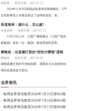
詹新惠
更新日期：2025.01.15
2024年11月6日美国总统选举结果揭晓后，X平
台实际掌控人马斯克表达了这样的意思：美...
吾道南来：减什么，怎么减?
吾道南来
更新日期：2025.01.15
12月12日上午，江西广播电视台（江西广电传
媒集团）发布《台（集团）推进系统性变革...
窦锋昌：论直播打赏的“软性付费墙”逻辑
窦锋昌
更新日期：2025.01.08
保障直播打赏的可持续发展，需要多元主体协同治
理并且厘清各方责任。
业界资讯
每周业界资讯集萃2026年7月31日第962期
每周业界资讯集萃2026年7月24日第961期
每周业界资讯集萃2026年7月17日第960期