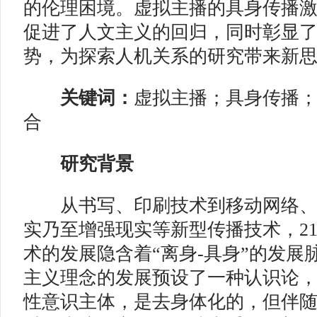
的伦理困境。虚拟主播的具身传播
促进了人文主义的回归，同时彰显
势，为探索人机关系的研究带来新
关键词：
虚拟主播；具身传播
合
研究背景
从书写、印刷技术到移动网络、
实乃至增强现实等新型传播技术，2
术的发展隐含着“离身-具身”的发展
主义理念的发展预设了一种认识论
性意识主体，是去身体化的，但伴