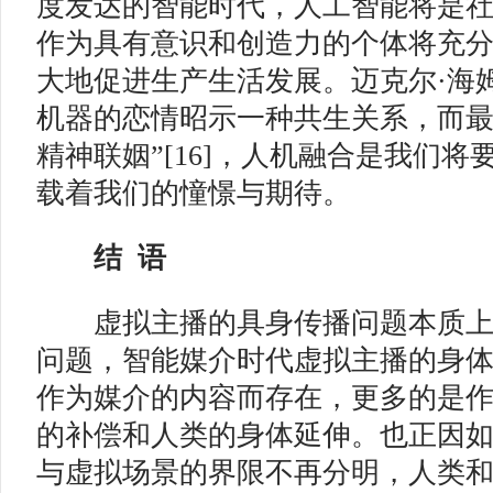
度发达的智能时代，人工智能将是
作为具有意识和创造力的个体将充
大地促进生产生活发展。迈克尔·海
机器的恋情昭示一种共生关系，而
精神联姻”[16]，人机融合是我们
载着我们的憧憬与期待。
结 语
虚拟主播的具身传播问题本质上
问题，智能媒介时代虚拟主播的身
作为媒介的内容而存在，更多的是
的补偿和人类的身体延伸。也正因
与虚拟场景的界限不再分明，人类