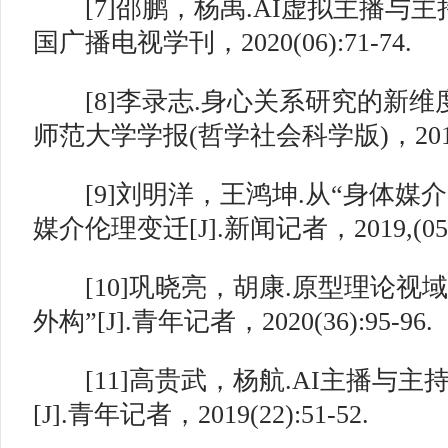
[7]邵鹏，杨禹.AI虚拟主播与主持
国广播电视学刊，2020(06):71-74.
[8]李录志.身心关系研究的新维度及
师范大学学报(哲学社会科学版)，2011,40(
[9]刘明洋，王鸿坤.从“身体媒介
媒介伦理变迁[J].新闻记者，2019,(05):
[10]巩晓亮，胡康.原型理论视
外构”[J].青年记者，2020(36):95-96.
[11]高贵武，杨航.AI主播与主
[J].青年记者，2019(22):51-52.