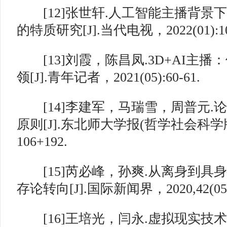
[12]张世轩.人工智能主播背景
的特质研究[J].当代电视，2022(01):104
[13]刘霞，陈昌凤.3D+AI主播
领[J].青年记者，2021(05):60-61.
[14]李建军，马瑞雪，周普元.
原则[J].东北师大学报(哲学社会科学版)，2
106+192.
[15]芮必峰，孙爽.从离身到具
存论转向[J].国际新闻界，2020,42(05):
[16]王培光，闫永.虚拟现实技