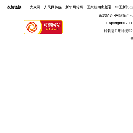
友情链接
大众网
人民网传媒
新华网传媒
国家新闻出版署
中国新闻出
杂志简介
-
网站简介
-
Copyright© 2001
转载需注明来源和
鲁