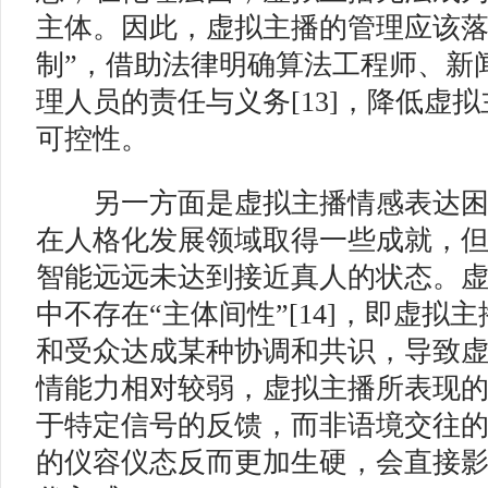
主体。因此，虚拟主播的管理应该落
制”，借助法律明确算法工程师、新
理人员的责任与义务[13]，降低虚
可控性。
另一方面是虚拟主播情感表达困
在人格化发展领域取得一些成就，
智能远远未达到接近真人的状态。
中不存在“主体间性”[14]，即虚拟
和受众达成某种协调和共识，导致
情能力相对较弱，虚拟主播所表现
于特定信号的反馈，而非语境交往
的仪容仪态反而更加生硬，会直接