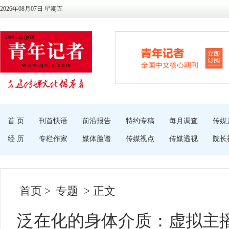
2026年08月07日 星期五
首 页
刊首快语
前沿报告
特约专稿
每月调查
传媒
经 历
专栏作家
媒体脸谱
传媒视点
传媒透视
院长
首页
>
专题
> 正文
泛在化的身体介质：虚拟主