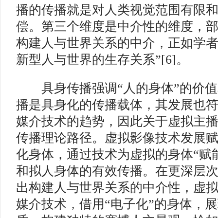
播的传播就是对人类视觉范围有限
偿。第三个维度是中介性的维度，
构建人与世界关系的中介，正如学者
新型人与世界的生存关系”[6]。
具身传播强调“人的身体”的价值
播是具身化的传播载体，其发展也符
媒介技术的趋势，因此关于虚拟主
传播理论路径。虚拟影像技术发展
化身体，通过技术为虚拟的身体“赋
和拟人身体的有效传播。在更深层
出构建人与世界关系的中介性，虚
媒介技术，借用“电子化”的身体，展