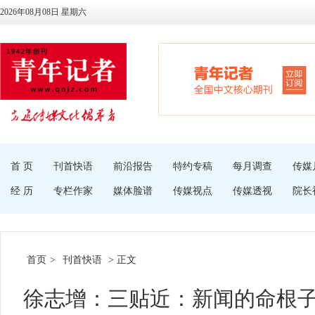
2026年08月08日 星期六
首 页
刊首快语
前沿报告
特约专稿
每月调查
传媒
经 历
专栏作家
媒体脸谱
传媒视点
传媒透视
院长
首页
>
刊首快语
> 正文
徐志增：三贴近：新闻的命根