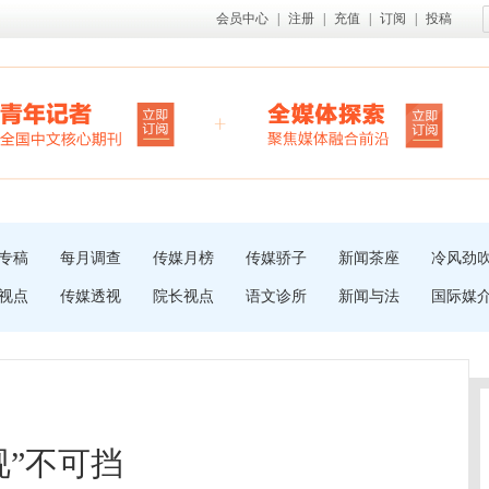
会员中心
|
注册
|
充值
|
订阅
|
投稿
专稿
每月调查
传媒月榜
传媒骄子
新闻茶座
冷风劲
视点
传媒透视
院长视点
语文诊所
新闻与法
国际媒
视”不可挡