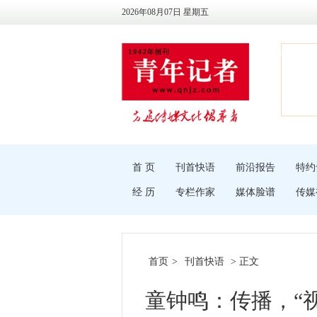
2026年08月07日 星期五
首 页
刊首快语
前沿报告
特约
经 历
专栏作家
媒体脸谱
传媒
首页
>
刊首快语
> 正文
童钟鸣：传播，“