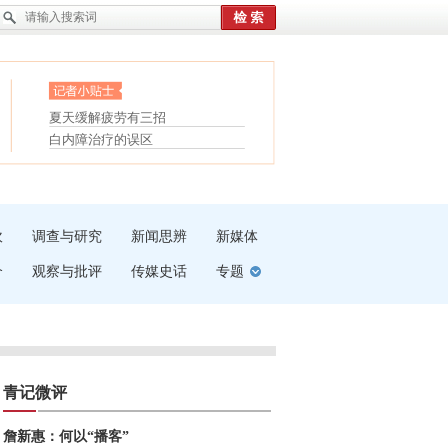
眼白变红或是结膜下出血
“枝桠”“树桠”宜写成“枝...
护腰，摆脱六大坏习惯
夏天缓解疲劳有三招
受伤了冰敷还是热敷
白内障治疗的误区
吹
调查与研究
新闻思辨
新媒体
介
观察与批评
传媒史话
专题
青记微评
詹新惠：何以“播客”