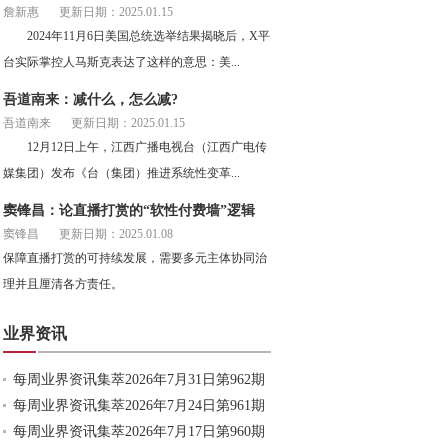
詹新惠
更新日期：2025.01.15
2024年11月6日美国总统选举结果揭晓后，X平
台实际掌控人马斯克表达了这样的意思：美...
吾道南来：减什么，怎么减?
吾道南来
更新日期：2025.01.15
12月12日上午，江西广播电视台（江西广电传
媒集团）发布《台（集团）推进系统性变革...
窦锋昌：论直播打赏的“软性付费墙”逻辑
窦锋昌
更新日期：2025.01.08
保障直播打赏的可持续发展，需要多元主体协同治
理并且厘清各方责任。
业界资讯
每周业界资讯集萃2026年7月31日第962期
每周业界资讯集萃2026年7月24日第961期
每周业界资讯集萃2026年7月17日第960期