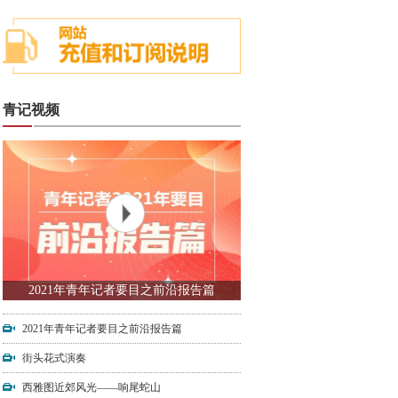
青记视频
2021年青年记者要目之前沿报告篇
2021年青年记者要目之前沿报告篇
街头花式演奏
西雅图近郊风光——响尾蛇山