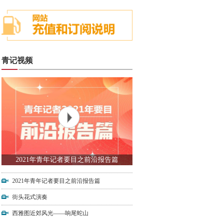
青记视频
2021年青年记者要目之前沿报告篇
2021年青年记者要目之前沿报告篇
街头花式演奏
西雅图近郊风光——响尾蛇山