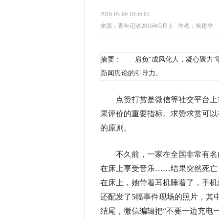
2016-05-09 18:56:03
来源：青年记者2016年5月上
作者：朱建华
摘要： 肩负“成风化人，凝心聚力”
新闻舆论的引导力。
点赞打赏是微信等社交平台上非
果评价的重要指标。求赞求赏可以
的原则。
不久前，一家在全国非常有名的
在床上享受音乐……结果突然死亡
在床上，她带着耳机睡着了，手机
还配发了5幅事件现场的照片，其
结尾，微信编辑把“不要一边充电