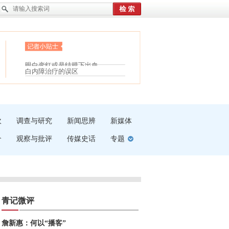
护腰，摆脱六大坏习惯
眼白变红或是结膜下出血
受伤了冰敷还是热敷
“枝桠”“树桠”宜写成“枝...
白内障治疗的误区
夏天缓解疲劳有三招
吹
调查与研究
新闻思辨
新媒体
介
观察与批评
传媒史话
专题
青记微评
詹新惠：何以“播客”