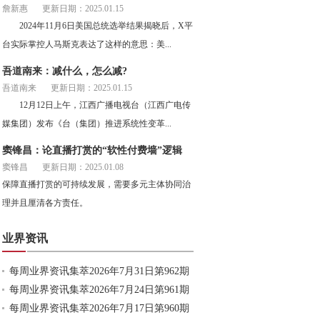
詹新惠
更新日期：2025.01.15
2024年11月6日美国总统选举结果揭晓后，X平
台实际掌控人马斯克表达了这样的意思：美...
吾道南来：减什么，怎么减?
吾道南来
更新日期：2025.01.15
12月12日上午，江西广播电视台（江西广电传
媒集团）发布《台（集团）推进系统性变革...
窦锋昌：论直播打赏的“软性付费墙”逻辑
窦锋昌
更新日期：2025.01.08
保障直播打赏的可持续发展，需要多元主体协同治
理并且厘清各方责任。
业界资讯
每周业界资讯集萃2026年7月31日第962期
每周业界资讯集萃2026年7月24日第961期
每周业界资讯集萃2026年7月17日第960期