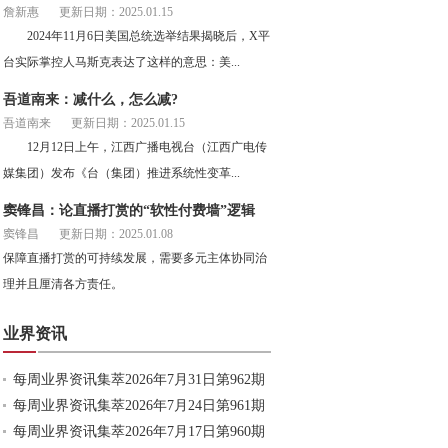
詹新惠
更新日期：2025.01.15
2024年11月6日美国总统选举结果揭晓后，X平
台实际掌控人马斯克表达了这样的意思：美...
吾道南来：减什么，怎么减?
吾道南来
更新日期：2025.01.15
12月12日上午，江西广播电视台（江西广电传
媒集团）发布《台（集团）推进系统性变革...
窦锋昌：论直播打赏的“软性付费墙”逻辑
窦锋昌
更新日期：2025.01.08
保障直播打赏的可持续发展，需要多元主体协同治
理并且厘清各方责任。
业界资讯
每周业界资讯集萃2026年7月31日第962期
每周业界资讯集萃2026年7月24日第961期
每周业界资讯集萃2026年7月17日第960期