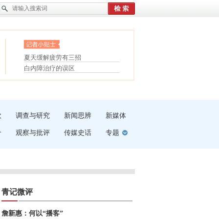
眼白变红或是结膜下出血
“枝桠”“树桠”宜写成“枝...
护腰，摆脱六大坏习惯
夏天缓解疲劳有三招
受伤了冰敷还是热敷
白内障治疗的误区
吹
调查与研究
新闻思辨
新媒体
介
观察与批评
传媒史话
专题
青记微评
詹新惠：何以“播客”