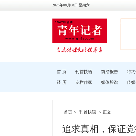
2026年08月08日 星期六
首 页
刊首快语
前沿报告
特约
经 历
专栏作家
媒体脸谱
传媒
首页
>
刊首快语
> 正文
追求真相，保证党