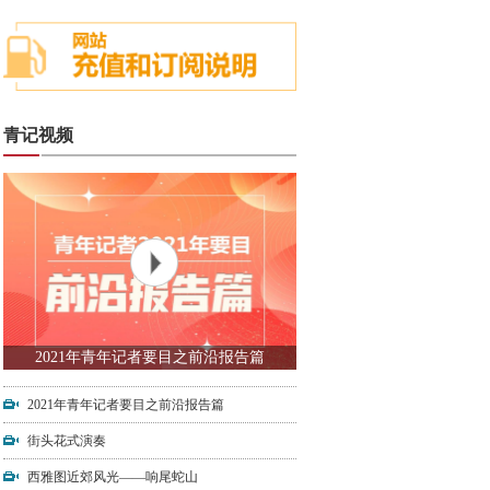
青记视频
2021年青年记者要目之前沿报告篇
2021年青年记者要目之前沿报告篇
街头花式演奏
西雅图近郊风光——响尾蛇山