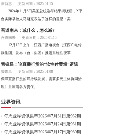
詹新惠
更新日期：2025.01.15
2024年11月6日美国总统选举结果揭晓后，X平
台实际掌控人马斯克表达了这样的意思：美...
吾道南来：减什么，怎么减?
吾道南来
更新日期：2025.01.15
12月12日上午，江西广播电视台（江西广电传
媒集团）发布《台（集团）推进系统性变革...
窦锋昌：论直播打赏的“软性付费墙”逻辑
窦锋昌
更新日期：2025.01.08
保障直播打赏的可持续发展，需要多元主体协同治
理并且厘清各方责任。
业界资讯
每周业界资讯集萃2026年7月31日第962期
每周业界资讯集萃2026年7月24日第961期
每周业界资讯集萃2026年7月17日第960期