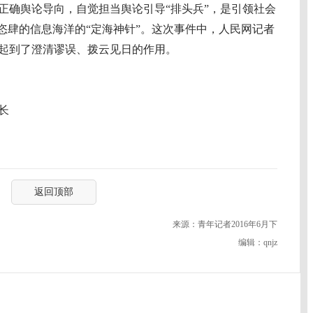
确舆论导向，自觉担当舆论引导“排头兵”，是引领社会
恣肆的信息海洋的“定海神针”。这次事件中，人民网记者
起到了澄清谬误、拨云见日的作用。
长
返回顶部
来源：青年记者2016年6月下
编辑：qnjz