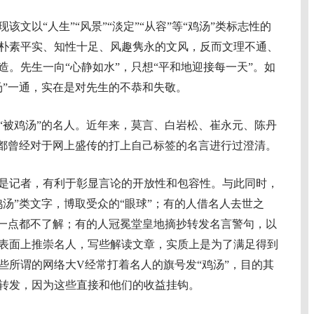
以“人生”“风景”“淡定”“从容”等“鸡汤”类标志性的
朴素平实、知性十足、风趣隽永的文风，反而文理不通、
。先生一向“心静如水”，只想“平和地迎接每一天”。如
汤”一通，实在是对先生的不恭和失敬。
被鸡汤”的名人。近年来，莫言、白岩松、崔永元、陈丹
们都曾经对于网上盛传的打上自己标签的名言进行过澄清。
记者，有利于彰显言论的开放性和包容性。与此同时，
汤”类文字，博取受众的“眼球”；有的人借名人去世之
人一点都不了解；有的人冠冕堂皇地摘抄转发名言警句，以
表面上推崇名人，写些解读文章，实质上是为了满足得到
些所谓的网络大V经常打着名人的旗号发“鸡汤”，目的其
转发，因为这些直接和他们的收益挂钩。