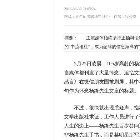
2016-06-30 21:05:24
来源：青年记者2016年6月下
作者：程少华
摘要： 主流媒体始终坚持正确舆论导
的“中流砥柱”，成为恣肆的信息海洋的“
5月25日凌晨，105岁高龄的
自媒体都刊发了大量悼念、追忆文
感言》在微信朋友圈被刷屏，其中
句作为怀念杨绛先生文章的标题。
不过，很快就出现质疑声，指出
文学出版社求证，工作人员进行了
人生的边上——杨绛先生百岁答问
非杨绛先生手书，而是某明星所写