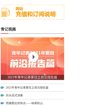
青记视频
2021年青年记者要目之前沿报告篇
2021年青年记者要目之前沿报告篇
街头花式演奏
西雅图近郊风光——响尾蛇山