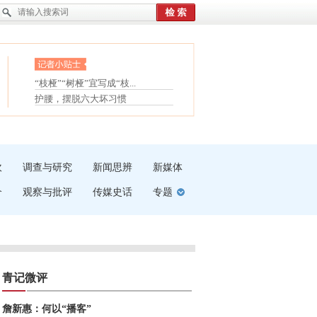
眼白变红或是结膜下出血
“枝桠”“树桠”宜写成“枝...
夏天缓解疲劳有三招
护腰，摆脱六大坏习惯
受伤了冰敷还是热敷
白内障治疗的误区
吹
调查与研究
新闻思辨
新媒体
介
观察与批评
传媒史话
专题
青记微评
詹新惠：何以“播客”