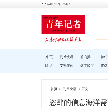
2026年08月07日 星期五
首 页
刊首快语
前沿报告
特约
经 历
专栏作家
媒体脸谱
传媒
首页
>
刊首快语
> 正文
恣肆的信息海洋需