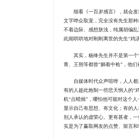
细看《一百岁感言》，就会发现该文
文字哗众取宠，完全没有先生那种
不着边际、感想肤浅，纯属胡编乱造
此闹哄哄地对刚刚离世的先生“鸡
其实，杨绛先生并不是第一个“
青、王朔等都曾“躺着中枪”，他
自媒体时代众声喧哗，人人都是
有的人趁此炮制一些悲天悯人的“鸡
机“点蜡烛”，哪怕他可能对这个
显示自己有思想、有文化；有的人
别人承认的虚荣心。更有甚者，一
实是为了赢取网友的点赞、留言和