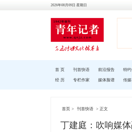
2026年08月09日 星期日
首 页
刊首快语
前沿报告
特约
经 历
专栏作家
媒体脸谱
传媒
首页
>
刊首快语
> 正文
丁建庭：吹响媒体