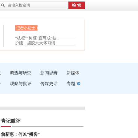
眼白变红或是结膜下出血
“枝桠”“树桠”宜写成“枝...
夏天缓解疲劳有三招
护腰，摆脱六大坏习惯
受伤了冰敷还是热敷
白内障治疗的误区
吹
调查与研究
新闻思辨
新媒体
介
观察与批评
传媒史话
专题
青记微评
詹新惠：何以“播客”