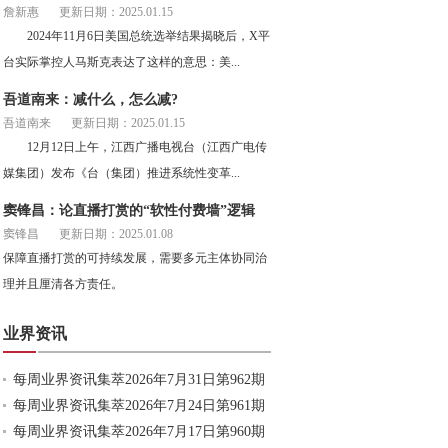
詹新惠
更新日期：2025.01.15
2024年11月6日美国总统选举结果揭晓后，X平
台实际掌控人马斯克表达了这样的意思：美...
吾道南来：减什么，怎么减?
吾道南来
更新日期：2025.01.15
12月12日上午，江西广播电视台（江西广电传
媒集团）发布《台（集团）推进系统性变革...
窦锋昌：论直播打赏的“软性付费墙”逻辑
窦锋昌
更新日期：2025.01.08
保障直播打赏的可持续发展，需要多元主体协同治
理并且厘清各方责任。
业界资讯
每周业界资讯集萃2026年7月31日第962期
每周业界资讯集萃2026年7月24日第961期
每周业界资讯集萃2026年7月17日第960期