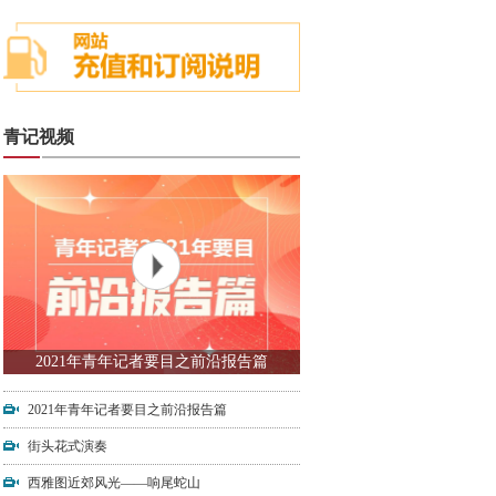
青记视频
2021年青年记者要目之前沿报告篇
2021年青年记者要目之前沿报告篇
街头花式演奏
西雅图近郊风光——响尾蛇山