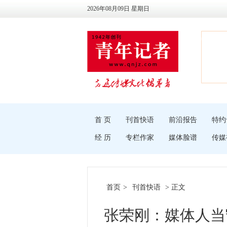
2026年08月09日 星期日
首 页
刊首快语
前沿报告
特约
经 历
专栏作家
媒体脸谱
传媒
首页
>
刊首快语
> 正文
张荣刚：媒体人当