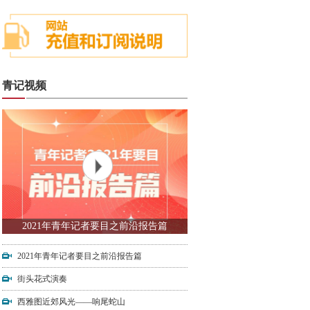
青记视频
2021年青年记者要目之前沿报告篇
2021年青年记者要目之前沿报告篇
街头花式演奏
西雅图近郊风光——响尾蛇山