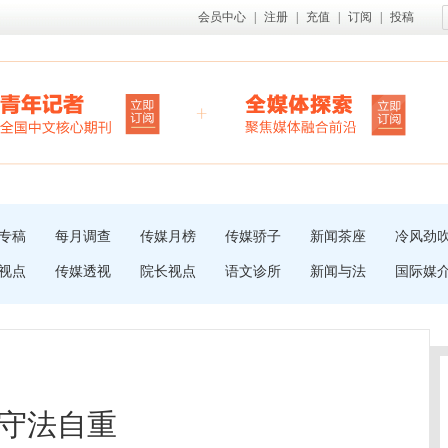
会员中心
|
注册
|
充值
|
订阅
|
投稿
专稿
每月调查
传媒月榜
传媒骄子
新闻茶座
冷风劲
视点
传媒透视
院长视点
语文诊所
新闻与法
国际媒
守法自重