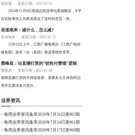
詹新惠
更新日期：2025.01.15
2024年11月6日美国总统选举结果揭晓后，X平
台实际掌控人马斯克表达了这样的意思：美...
吾道南来：减什么，怎么减?
吾道南来
更新日期：2025.01.15
12月12日上午，江西广播电视台（江西广电传
媒集团）发布《台（集团）推进系统性变革...
窦锋昌：论直播打赏的“软性付费墙”逻辑
窦锋昌
更新日期：2025.01.08
保障直播打赏的可持续发展，需要多元主体协同治
理并且厘清各方责任。
业界资讯
每周业界资讯集萃2026年7月31日第962期
每周业界资讯集萃2026年7月24日第961期
每周业界资讯集萃2026年7月17日第960期