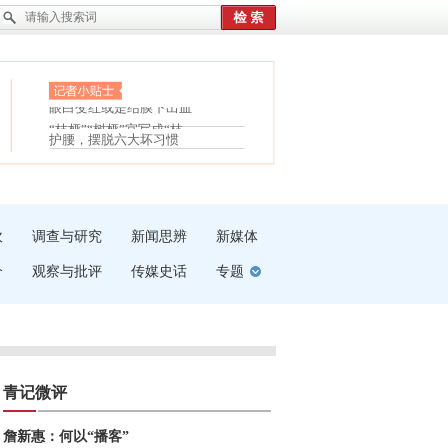
眼白变红或是结膜下出血
“枝桠”“树桠”宜写成“枝...
护腰，摆脱六大坏习惯
夏天缓解疲劳有三招
受伤了冰敷还是热敷
白内障治疗的误区
吹
调查与研究
新闻思辨
新媒体
介
观察与批评
传媒史话
专题
青记微评
詹新惠：何以“播客”