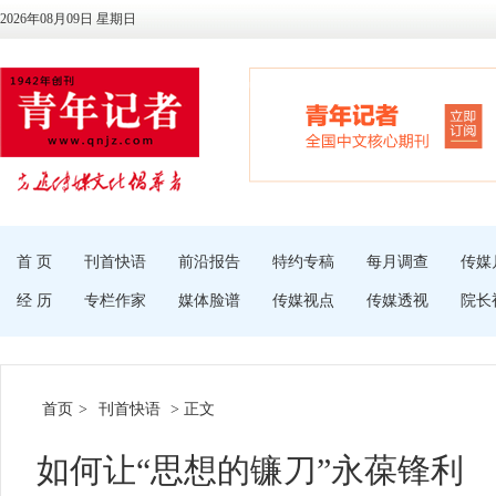
2026年08月09日 星期日
首 页
刊首快语
前沿报告
特约专稿
每月调查
传媒
经 历
专栏作家
媒体脸谱
传媒视点
传媒透视
院长
首页
>
刊首快语
> 正文
如何让“思想的镰刀”永葆锋利