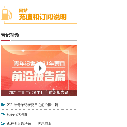
青记视频
2021年青年记者要目之前沿报告篇
2021年青年记者要目之前沿报告篇
街头花式演奏
西雅图近郊风光——响尾蛇山