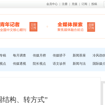
会员中心
|
注册
|
充值
|
订阅
|
投稿
专稿
每月调查
传媒月榜
传媒骄子
新闻茶座
冷风劲
视点
传媒透视
院长视点
语文诊所
新闻与法
国际媒
调结构、转方式”