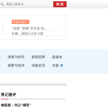
眼白变红或是结膜下出血
“枝桠”“树桠”宜写成“枝...
夏天缓解疲劳有三招
护腰，摆脱六大坏习惯
受伤了冰敷还是热敷
白内障治疗的误区
吹
调查与研究
新闻思辨
新媒体
介
观察与批评
传媒史话
专题
青记微评
詹新惠：何以“播客”