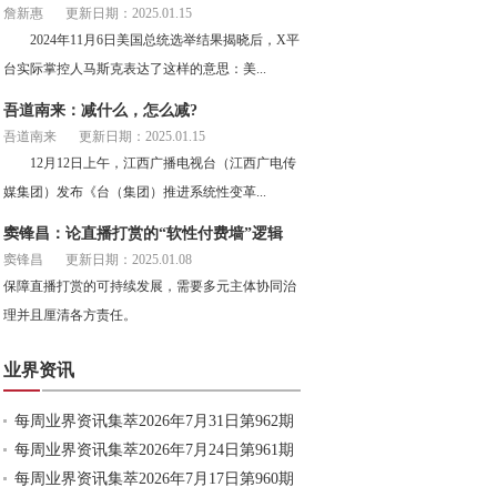
詹新惠
更新日期：2025.01.15
2024年11月6日美国总统选举结果揭晓后，X平
台实际掌控人马斯克表达了这样的意思：美...
吾道南来：减什么，怎么减?
吾道南来
更新日期：2025.01.15
12月12日上午，江西广播电视台（江西广电传
媒集团）发布《台（集团）推进系统性变革...
窦锋昌：论直播打赏的“软性付费墙”逻辑
窦锋昌
更新日期：2025.01.08
保障直播打赏的可持续发展，需要多元主体协同治
理并且厘清各方责任。
业界资讯
每周业界资讯集萃2026年7月31日第962期
每周业界资讯集萃2026年7月24日第961期
每周业界资讯集萃2026年7月17日第960期