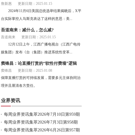
詹新惠
更新日期：2025.01.15
2024年11月6日美国总统选举结果揭晓后，X平
台实际掌控人马斯克表达了这样的意思：美...
吾道南来：减什么，怎么减?
吾道南来
更新日期：2025.01.15
12月12日上午，江西广播电视台（江西广电传
媒集团）发布《台（集团）推进系统性变革...
窦锋昌：论直播打赏的“软性付费墙”逻辑
窦锋昌
更新日期：2025.01.08
保障直播打赏的可持续发展，需要多元主体协同治
理并且厘清各方责任。
业界资讯
每周业界资讯集萃2026年7月10日第959期
每周业界资讯集萃2026年7月3日第958期
每周业界资讯集萃2026年6月26日第957期