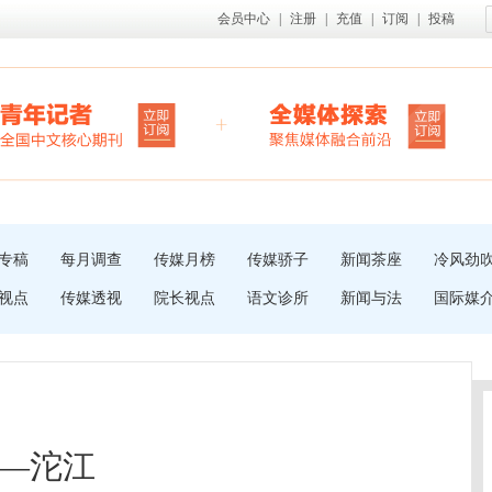
会员中心
|
注册
|
充值
|
订阅
|
投稿
专稿
每月调查
传媒月榜
传媒骄子
新闻茶座
冷风劲
视点
传媒透视
院长视点
语文诊所
新闻与法
国际媒
—沱江