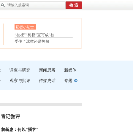
眼白变红或是结膜下出血
“枝桠”“树桠”宜写成“枝...
护腰，摆脱六大坏习惯
夏天缓解疲劳有三招
受伤了冰敷还是热敷
白内障治疗的误区
吹
调查与研究
新闻思辨
新媒体
介
观察与批评
传媒史话
专题
青记微评
詹新惠：何以“播客”