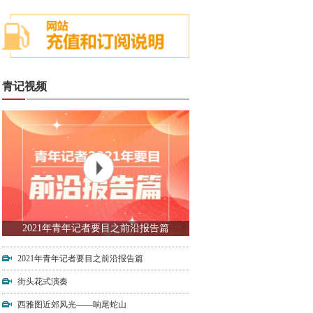
青记视频
2021年青年记者要目之前沿报告篇
2021年青年记者要目之前沿报告篇
街头花式演奏
西雅图近郊风光——响尾蛇山