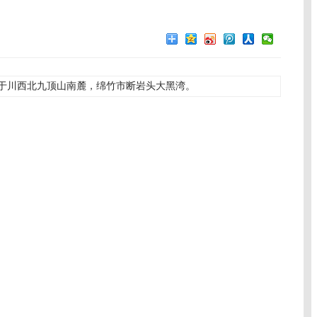
于川西北九顶山南麓，绵竹市断岩头大黑湾。