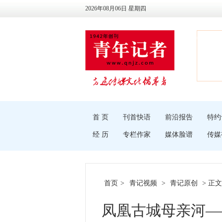
2026年08月06日 星期四
首 页
刊首快语
前沿报告
特约
经 历
专栏作家
媒体脸谱
传媒
首页
>
青记视频
>
青记原创
> 正文
凤凰古城母亲河—