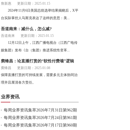
詹新惠
更新日期：2025.01.15
2024年11月6日美国总统选举结果揭晓后，X平
台实际掌控人马斯克表达了这样的意思：美...
吾道南来：减什么，怎么减?
吾道南来
更新日期：2025.01.15
12月12日上午，江西广播电视台（江西广电传
媒集团）发布《台（集团）推进系统性变革...
窦锋昌：论直播打赏的“软性付费墙”逻辑
窦锋昌
更新日期：2025.01.08
保障直播打赏的可持续发展，需要多元主体协同治
理并且厘清各方责任。
业界资讯
每周业界资讯集萃2026年7月31日第962期
每周业界资讯集萃2026年7月24日第961期
每周业界资讯集萃2026年7月17日第960期