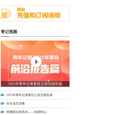
青记视频
2021年青年记者要目之前沿报告篇
2021年青年记者要目之前沿报告篇
街头花式演奏
西雅图近郊风光——响尾蛇山