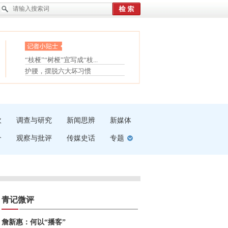
眼白变红或是结膜下出血
“枝桠”“树桠”宜写成“枝...
夏天缓解疲劳有三招
护腰，摆脱六大坏习惯
受伤了冰敷还是热敷
白内障治疗的误区
吹
调查与研究
新闻思辨
新媒体
介
观察与批评
传媒史话
专题
青记微评
詹新惠：何以“播客”